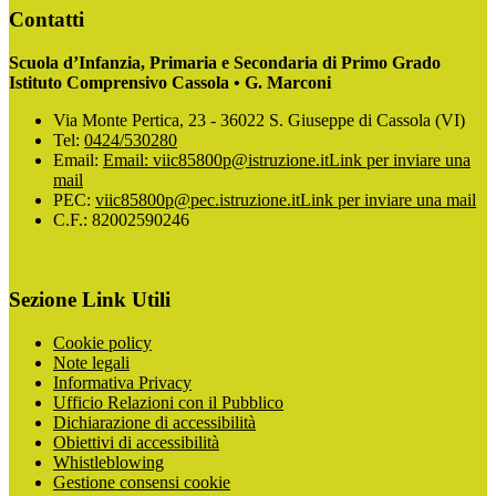
Contatti
Scuola d’Infanzia, Primaria e Secondaria di Primo Grado
Istituto Comprensivo Cassola • G. Marconi
Via Monte Pertica, 23 - 36022 S. Giuseppe di Cassola (VI)
Tel:
0424/530280
Email:
Email: viic85800p@istruzione.it
Link per inviare una
mail
PEC:
viic85800p@pec.istruzione.it
Link per inviare una mail
C.F.: 82002590246
Sezione Link Utili
Cookie policy
Note legali
Informativa Privacy
Ufficio Relazioni con il Pubblico
Dichiarazione di accessibilità
Obiettivi di accessibilità
Whistleblowing
Gestione consensi cookie