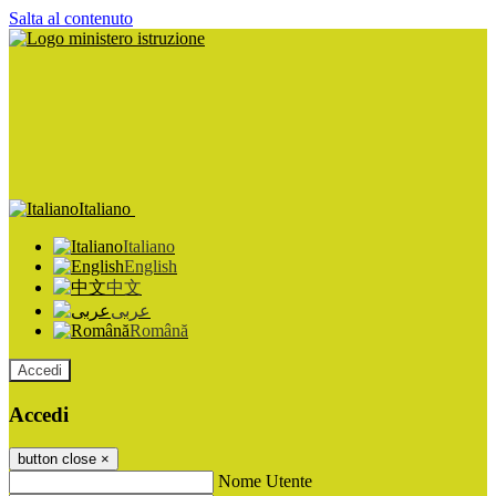
Salta al contenuto
Italiano
Italiano
English
中文
عربى
Română
Accedi
Accedi
button close
×
Nome Utente