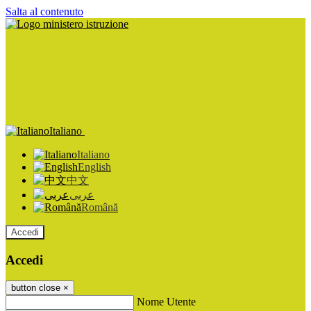
Salta al contenuto
Italiano
Italiano
English
中文
عربى
Română
Accedi
Accedi
button close
×
Nome Utente