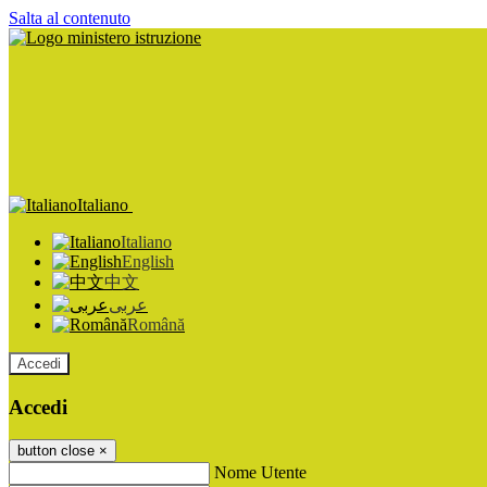
Salta al contenuto
Italiano
Italiano
English
中文
عربى
Română
Accedi
Accedi
button close
×
Nome Utente