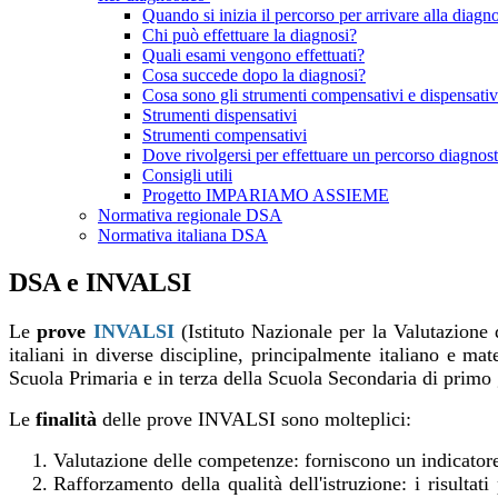
Quando si inizia il percorso per arrivare alla diagn
Chi può effettuare la diagnosi?
Quali esami vengono effettuati?
Cosa succede dopo la diagnosi?
Cosa sono gli strumenti compensativi e dispensativ
Strumenti dispensativi
Strumenti compensativi
Dove rivolgersi per effettuare un percorso diagnos
Consigli utili
Progetto IMPARIAMO ASSIEME
Normativa regionale DSA
Normativa italiana DSA
DSA e INVALSI
Le
prove
INVALSI
(Istituto Nazionale per la Valutazione 
italiani in diverse discipline, principalmente italiano e m
Scuola Primaria e in terza della Scuola Secondaria di primo
Le
finalità
delle prove INVALSI sono molteplici:
Valutazione delle competenze: forniscono un indicatore 
Rafforzamento della qualità dell'istruzione: i risultat