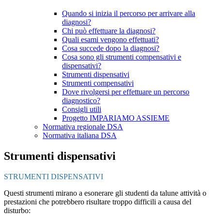
Quando si inizia il percorso per arrivare alla
diagnosi?
Chi può effettuare la diagnosi?
Quali esami vengono effettuati?
Cosa succede dopo la diagnosi?
Cosa sono gli strumenti compensativi e
dispensativi?
Strumenti dispensativi
Strumenti compensativi
Dove rivolgersi per effettuare un percorso
diagnostico?
Consigli utili
Progetto IMPARIAMO ASSIEME
Normativa regionale DSA
Normativa italiana DSA
Strumenti dispensativi
STRUMENTI DISPENSATIVI
Questi strumenti mirano a esonerare gli studenti da talune attività o
prestazioni che potrebbero risultare troppo difficili a causa del
disturbo: