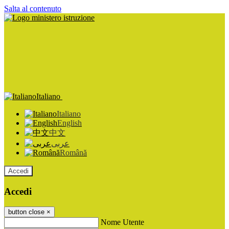
Salta al contenuto
Italiano
Italiano
English
中文
عربى
Română
Accedi
Accedi
button close
×
Nome Utente