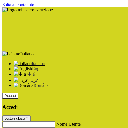
Salta al contenuto
Italiano
Italiano
English
中文
عربى
Română
Accedi
Accedi
button close
×
Nome Utente