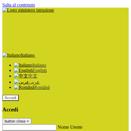
Salta al contenuto
Italiano
Italiano
English
中文
عربى
Română
Accedi
Accedi
button close
×
Nome Utente