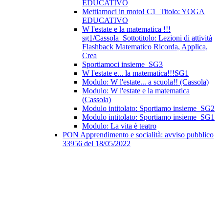
EDUCATIVO
Mettiamoci in moto! C1_Titolo: YOGA
EDUCATIVO
W l'estate e la matematica !!!
sg1/Cassola_Sottotitolo: Lezioni di attività
Flashback Matematico Ricorda, Applica,
Crea
Sportiamoci insieme_SG3
W l'estate e... la matematica!!!SG1
Modulo: W l'estate... a scuola!! (Cassola)
Modulo: W l'estate e la matematica
(Cassola)
Modulo intitolato: Sportiamo insieme_SG2
Modulo intitolato: Sportiamo insieme_SG1
Modulo: La vita è teatro
PON Apprendimento e socialità: avviso pubblico
33956 del 18/05/2022