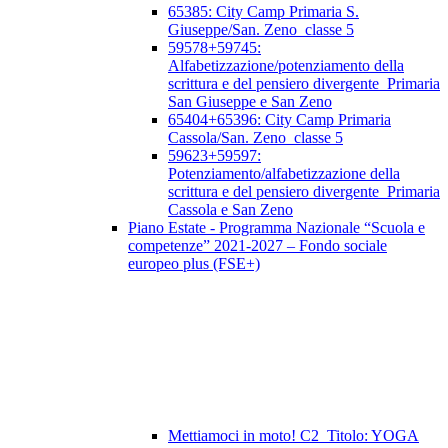
65385: City Camp Primaria S.
Giuseppe/San. Zeno_classe 5
59578+59745:
Alfabetizzazione/potenziamento della
scrittura e del pensiero divergente_Primaria
San Giuseppe e San Zeno
65404+65396: City Camp Primaria
Cassola/San. Zeno_classe 5
59623+59597:
Potenziamento/alfabetizzazione della
scrittura e del pensiero divergente_Primaria
Cassola e San Zeno
Piano Estate - Programma Nazionale “Scuola e
competenze” 2021-2027 – Fondo sociale
europeo plus (FSE+)
Mettiamoci in moto! C2_Titolo: YOGA