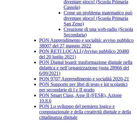
diventare gioco! (Scuola Primaria
Cassola)
Come un problema matematico può
diventare gioco! (Scuola Primaria
San Zeno)
Creazione di una web-radio (Scuola
Secondaria)
PON Apprendimento e socialità: avviso pubblico
38007 del 27 maggio 2022
PON RETI LOCALI (Avviso pubblico 20480
del 20 luglio 2021)
PON Digital board: trasformazione digitale nella
didattica e nell’organizzazione (nota 28966 del
6/09/2021)
PON 9707 Apprendimento e socialità 2020-21
PON Supporto per libri di testo e kit scolastici
per secondarie di I e II grado
PON Smart Class, Asse II (FESR), Azione
10.8.6
PON Lo sviluppo del pensiero logico e
computazionale e della creatività digitale e della
cittadinanza digitale