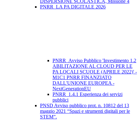
DISPERSIONE SCOLASTICA, Missione 4
PNRR_LA PA DIGITALE 2026
PNRR_Avviso Pubblico 'Investimento 1.2
ABILITAZIONE AL CLOUD PER LE
PA LOCALI SCUOLE (APRILE 2022)' -
M1C1 PNRR FINANZIATO
DALL'UNIONE EUROPEA -
NextGenerationEU
PNRR_1.4.1 Esperienza dei servizi
pubblici
PNSD Avviso pubblico prot. n. 10812 del 13
maggio 2021 “Spazi e strumenti digitali per le
STEM”.