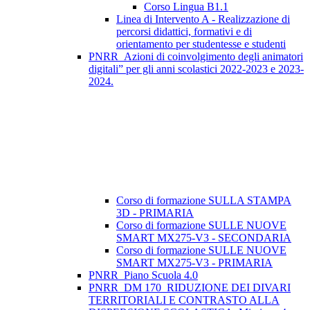
Corso Lingua B1.1
Linea di Intervento A - Realizzazione di
percorsi didattici, formativi e di
orientamento per studentesse e studenti
PNRR_Azioni di coinvolgimento degli animatori
digitali” per gli anni scolastici 2022-2023 e 2023-
2024.
Corso di formazione SULLA STAMPA
3D - PRIMARIA
Corso di formazione SULLE NUOVE
SMART MX275-V3 - SECONDARIA
Corso di formazione SULLE NUOVE
SMART MX275-V3 - PRIMARIA
PNRR_Piano Scuola 4.0
PNRR_DM 170_RIDUZIONE DEI DIVARI
TERRITORIALI E CONTRASTO ALLA