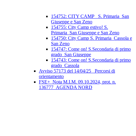
154752: CITY CAMP_ S. Primaria_San
Giuseppe e San Zeno
154755: City Camp estivo! S.
Primaria_San Giuseppe e San Zeno
154750: City Camp S. Primaria_Cassola e
San Zeno
154747: Come on! S.Secondaria di primo
grado_San Giuseppe
154743: Come on! S.Secondaria di primo
grado_Cassola
Avviso 57173 del 14/04/25_ Percorsi di
orientamento
FSE+_Nota M.I.M. 09.10.2024, prot. n.
136777_AGENDA NORD