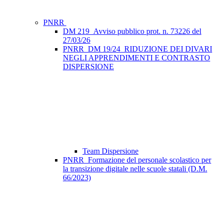
PNRR
DM 219_Avviso pubblico prot. n. 73226 del
27/03/26
PNRR_DM 19/24_RIDUZIONE DEI DIVARI
NEGLI APPRENDIMENTI E CONTRASTO
DISPERSIONE
Team Dispersione
PNRR_Formazione del personale scolastico per
la transizione digitale nelle scuole statali (D.M.
66/2023)