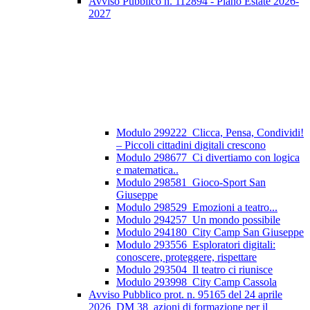
Avviso Pubblico n. 112894 - Piano Estate 2026-
2027
Modulo 299222_Clicca, Pensa, Condividi!
– Piccoli cittadini digitali crescono
Modulo 298677_Ci divertiamo con logica
e matematica..
Modulo 298581_Gioco-Sport San
Giuseppe
Modulo 298529_Emozioni a teatro...
Modulo 294257_Un mondo possibile
Modulo 294180_City Camp San Giuseppe
Modulo 293556_Esploratori digitali:
conoscere, proteggere, rispettare
Modulo 293504_Il teatro ci riunisce
Modulo 293998_City Camp Cassola
Avviso Pubblico prot. n. 95165 del 24 aprile
2026_DM 38_azioni di formazione per il