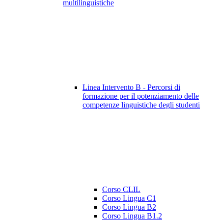
multilinguistiche
Linea Intervento B - Percorsi di
formazione per il potenziamento delle
competenze linguistiche degli studenti
Corso CLIL
Corso Lingua C1
Corso Lingua B2
Corso Lingua B1.2