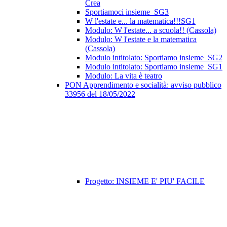
Crea
Sportiamoci insieme_SG3
W l'estate e... la matematica!!!SG1
Modulo: W l'estate... a scuola!! (Cassola)
Modulo: W l'estate e la matematica
(Cassola)
Modulo intitolato: Sportiamo insieme_SG2
Modulo intitolato: Sportiamo insieme_SG1
Modulo: La vita è teatro
PON Apprendimento e socialità: avviso pubblico
33956 del 18/05/2022
Progetto: INSIEME E' PIU' FACILE