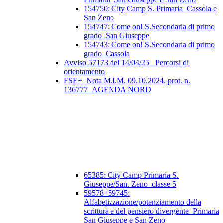
154750: City Camp S. Primaria_Cassola e
San Zeno
154747: Come on! S.Secondaria di primo
grado_San Giuseppe
154743: Come on! S.Secondaria di primo
grado_Cassola
Avviso 57173 del 14/04/25_ Percorsi di
orientamento
FSE+_Nota M.I.M. 09.10.2024, prot. n.
136777_AGENDA NORD
65385: City Camp Primaria S.
Giuseppe/San. Zeno_classe 5
59578+59745:
Alfabetizzazione/potenziamento della
scrittura e del pensiero divergente_Primaria
San Giuseppe e San Zeno