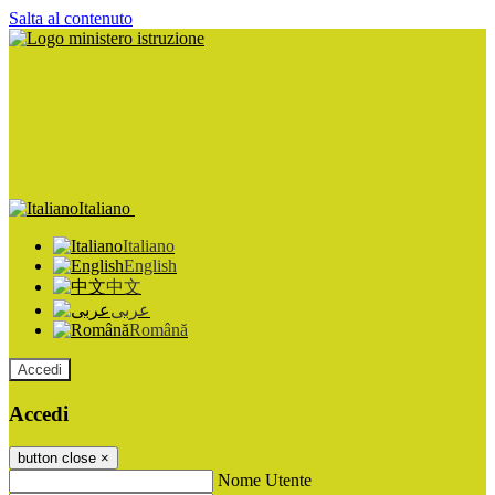
Salta al contenuto
Italiano
Italiano
English
中文
عربى
Română
Accedi
Accedi
button close
×
Nome Utente