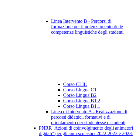
Linea Intervento B - Percorsi di
formazione per il potenziamento delle
competenze linguistiche degli studenti
Corso CLIL
Corso Lingua C1
Corso Lingua B2
Corso Lingua B1.2
Corso Lingua B1.1
Linea di Intervento A - Realizzazione di
percorsi didattici, formativi e di
orientamento per studentesse e studenti
PNRR_Azioni di coinvolgimento degli animatori
digitali” per gli anni scolastici 2022-2023 e 2023-