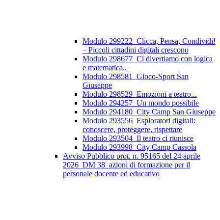
Modulo 299222_Clicca, Pensa, Condividi!
– Piccoli cittadini digitali crescono
Modulo 298677_Ci divertiamo con logica
e matematica..
Modulo 298581_Gioco-Sport San
Giuseppe
Modulo 298529_Emozioni a teatro...
Modulo 294257_Un mondo possibile
Modulo 294180_City Camp San Giuseppe
Modulo 293556_Esploratori digitali:
conoscere, proteggere, rispettare
Modulo 293504_Il teatro ci riunisce
Modulo 293998_City Camp Cassola
Avviso Pubblico prot. n. 95165 del 24 aprile
2026_DM 38_azioni di formazione per il
personale docente ed educativo