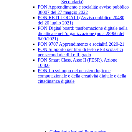
Secondaria)
PON Apprendimento e socialità: avviso pubblico
38007 del 27 maggio 2022
PON RETI LOCALI (Avviso pubblico 20480
del 20 luglio 2021)
PON Digital board: trasformazione digitale nella
didattica e nell’organizzazione (nota 28966 del
6/09/2021)
PON 9707 Apprendimento e socialità 2020-21
PON Supporto per libri di testo e kit scolastici
per secondarie di I e II grado
PON Smart Class, Asse II (FESR), Azione
10.8.6
PON Lo sviluppo del pensiero logico e
computazionale e della creatività digitale e della
cittadinanza digitale
Calendario lezioni Pon: avviso