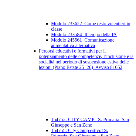
Modulo 233622_Come resto volentieri in
classe
Modulo 233584_Il tempo della IA
Modulo 245561_Comunicazione
aumentativa alternativa
Percorsi educativi e formativi per il
potenziamento delle competenze, l’inclusione e la
socialità nel periodo di sospensione estiva delle
lezioni (Piano Estate 25_26)_Avviso 81652
154752: CITY CAMP_ S. Primaria_San
Giuseppe e San Zeno
154755: City Camp estivo! S.
Primaria_San Giuseppe e San Zeno