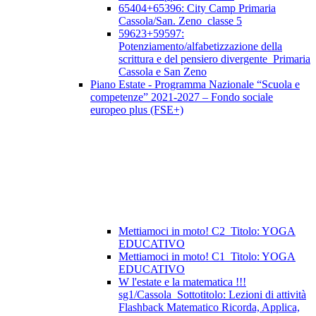
65404+65396: City Camp Primaria
Cassola/San. Zeno_classe 5
59623+59597:
Potenziamento/alfabetizzazione della
scrittura e del pensiero divergente_Primaria
Cassola e San Zeno
Piano Estate - Programma Nazionale “Scuola e
competenze” 2021-2027 – Fondo sociale
europeo plus (FSE+)
Mettiamoci in moto! C2_Titolo: YOGA
EDUCATIVO
Mettiamoci in moto! C1_Titolo: YOGA
EDUCATIVO
W l'estate e la matematica !!!
sg1/Cassola_Sottotitolo: Lezioni di attività
Flashback Matematico Ricorda, Applica,