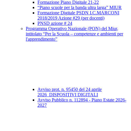
Formazione Piano Digitale 21-22
“Piano scuole per la banda ultra larga” MIUR
Formazione Digitale PSDN I.C.MARCONI
2018/2019 Azione #29 (per docenti)
PNSD azione # 24
Programma Operativo Nazionale (PON) del Miur,
intitolato “Per la Scuola – competenze e ambienti per
l'apprendimento”
Avviso prot. n. 95450 del 24 aprile
2026_DISPOSITIVI DIGITALI
Avviso Pubblico n. 112894 - Piano Estate 2026-
2027