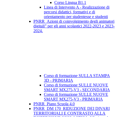
Corso Lingua B1.1
Linea di Intervento A - Realizzazione di
percorsi didattici, formativi e di
orientamento per studentesse e studenti
PNRR_Azioni di coinvolgimento degli animatori
digitali” per gli anni scolastici 2022-2023 e 2023-
2024.
Corso di formazione SULLA STAMPA
3D - PRIMARIA
Corso di formazione SULLE NUOVE
SMART MX275-V3 - SECONDARIA
Corso di formazione SULLE NUOVE
SMART MX275-V3 - PRIMARIA
PNRR_Piano Scuola 4.0
PNRR_DM 170_RIDUZIONE DEI DIVARI
TERRITORIALI E CONTRASTO ALLA