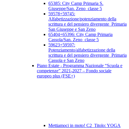
65385: City Camp Primaria S.
Giuseppe/San. Zeno_classe 5
59578+59745:
Alfabetizzazione/potenziamento della
scrittura e del pensiero divergente_Primaria
San Giuseppe e San Zeno
65404+65396: City Camp Primaria
Cassola/San. Zeno_classe 5
59623+59597:
Potenziamento/alfabetizzazione della
scrittura e del pensiero divergente_Primaria
Cassola e San Zeno
Piano Estate - Programma Nazionale “Scuola e
competenze” 2021-2027 – Fondo sociale
europeo plus (FSE+)
Mettiamoci in moto! C2_Titolo: YOGA