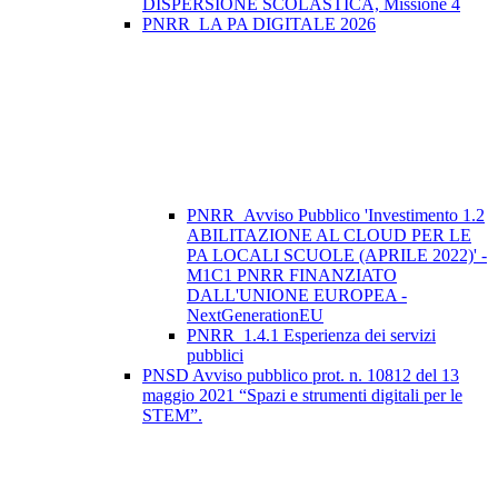
DISPERSIONE SCOLASTICA, Missione 4
PNRR_LA PA DIGITALE 2026
PNRR_Avviso Pubblico 'Investimento 1.2
ABILITAZIONE AL CLOUD PER LE
PA LOCALI SCUOLE (APRILE 2022)' -
M1C1 PNRR FINANZIATO
DALL'UNIONE EUROPEA -
NextGenerationEU
PNRR_1.4.1 Esperienza dei servizi
pubblici
PNSD Avviso pubblico prot. n. 10812 del 13
maggio 2021 “Spazi e strumenti digitali per le
STEM”.