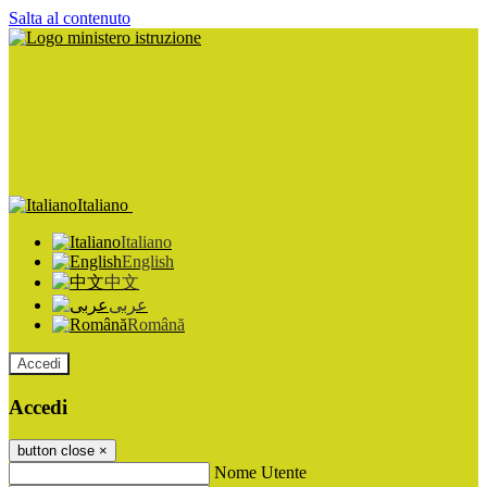
Salta al contenuto
Italiano
Italiano
English
中文
عربى
Română
Accedi
Accedi
button close
×
Nome Utente