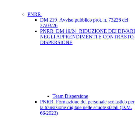
PNRR
DM 219_Avviso pubblico prot. n. 73226 del
27/03/26
PNRR_DM 19/24_RIDUZIONE DEI DIVARI
NEGLI APPRENDIMENTI E CONTRASTO
DISPERSIONE
Team Dispersione
PNRR_Formazione del personale scolastico per
la transizione digitale nelle scuole statali (D.M.
66/2023)