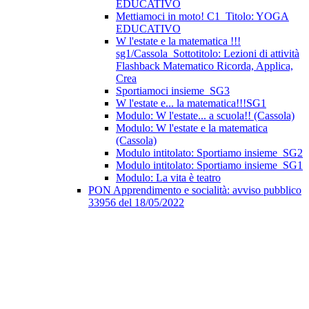
EDUCATIVO
Mettiamoci in moto! C1_Titolo: YOGA
EDUCATIVO
W l'estate e la matematica !!!
sg1/Cassola_Sottotitolo: Lezioni di attività
Flashback Matematico Ricorda, Applica,
Crea
Sportiamoci insieme_SG3
W l'estate e... la matematica!!!SG1
Modulo: W l'estate... a scuola!! (Cassola)
Modulo: W l'estate e la matematica
(Cassola)
Modulo intitolato: Sportiamo insieme_SG2
Modulo intitolato: Sportiamo insieme_SG1
Modulo: La vita è teatro
PON Apprendimento e socialità: avviso pubblico
33956 del 18/05/2022