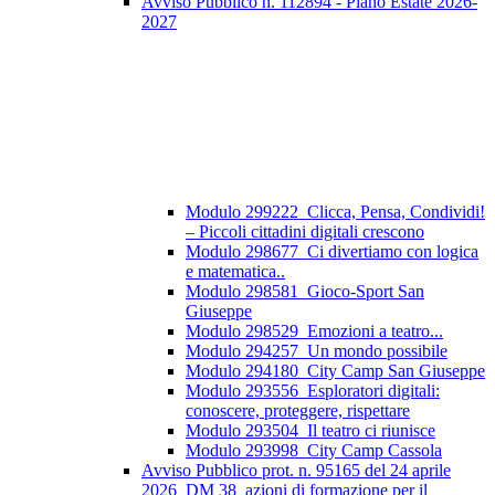
Avviso Pubblico n. 112894 - Piano Estate 2026-
2027
Modulo 299222_Clicca, Pensa, Condividi!
– Piccoli cittadini digitali crescono
Modulo 298677_Ci divertiamo con logica
e matematica..
Modulo 298581_Gioco-Sport San
Giuseppe
Modulo 298529_Emozioni a teatro...
Modulo 294257_Un mondo possibile
Modulo 294180_City Camp San Giuseppe
Modulo 293556_Esploratori digitali:
conoscere, proteggere, rispettare
Modulo 293504_Il teatro ci riunisce
Modulo 293998_City Camp Cassola
Avviso Pubblico prot. n. 95165 del 24 aprile
2026_DM 38_azioni di formazione per il