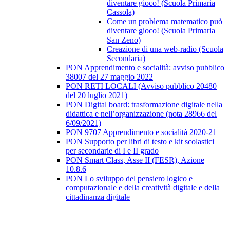
diventare gioco! (Scuola Primaria
Cassola)
Come un problema matematico può
diventare gioco! (Scuola Primaria
San Zeno)
Creazione di una web-radio (Scuola
Secondaria)
PON Apprendimento e socialità: avviso pubblico
38007 del 27 maggio 2022
PON RETI LOCALI (Avviso pubblico 20480
del 20 luglio 2021)
PON Digital board: trasformazione digitale nella
didattica e nell’organizzazione (nota 28966 del
6/09/2021)
PON 9707 Apprendimento e socialità 2020-21
PON Supporto per libri di testo e kit scolastici
per secondarie di I e II grado
PON Smart Class, Asse II (FESR), Azione
10.8.6
PON Lo sviluppo del pensiero logico e
computazionale e della creatività digitale e della
cittadinanza digitale