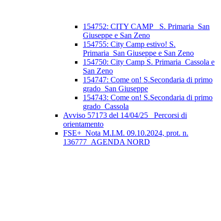
154752: CITY CAMP_ S. Primaria_San
Giuseppe e San Zeno
154755: City Camp estivo! S.
Primaria_San Giuseppe e San Zeno
154750: City Camp S. Primaria_Cassola e
San Zeno
154747: Come on! S.Secondaria di primo
grado_San Giuseppe
154743: Come on! S.Secondaria di primo
grado_Cassola
Avviso 57173 del 14/04/25_ Percorsi di
orientamento
FSE+_Nota M.I.M. 09.10.2024, prot. n.
136777_AGENDA NORD