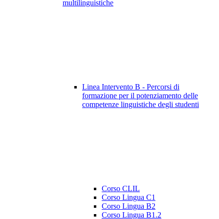
multilinguistiche
Linea Intervento B - Percorsi di
formazione per il potenziamento delle
competenze linguistiche degli studenti
Corso CLIL
Corso Lingua C1
Corso Lingua B2
Corso Lingua B1.2