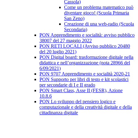
Cassola)
Come un problema matematico può
diventare gioco! (Scuola Primaria
San Zeno)
Creazione di una web-radio (Scuola
Secondaria)
PON Apprendimento e socialità: avviso pubblico
38007 del 27 maggio 2022
PON RETI LOCALI (Avviso pubblico 20480
del 20 luglio 2021)
PON Digital board: trasformazione digitale nella
didattica e nell’organizzazione (nota 28966 del
6/09/2021)
PON 9707 Apprendimento e socialità 2020-21
PON Supporto per libri di testo e kit scolastici
per secondarie di I e II grado
PON Smart Class, Asse II (FESR), Azione
10.8.6
PON Lo sviluppo del pensiero logico e
computazionale e della creatività digitale e della
cittadinanza digitale