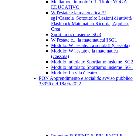
Mettiamoci in moto! C1_Titolo: YOGA
EDUCATIVO
W l'estate e la matematica !!!
sg1/Cassola_Sottotitolo: Lezioni di attività
Flashback Matematico Ricorda, Applica,
Crea
Sportiamoci insieme_SG3
W l'estate e... la matematica!!!SG1
Modulo: W l'estate... a scuola!! (Cassola)
Modulo: W l'estate e la matematica
(Cassola)
Modulo intitolato: Sportiamo insieme_SG2
Modulo intitolato: Sportiamo insieme_SG1
Modulo: La vita è teatro
PON Apprendimento e socialità: avviso pubblico
33956 del 18/05/2022
Progetto: INSIEME E' PIU' FACILE