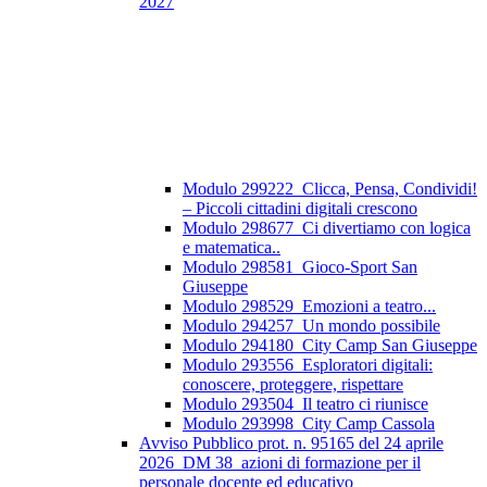
2027
Modulo 299222_Clicca, Pensa, Condividi!
– Piccoli cittadini digitali crescono
Modulo 298677_Ci divertiamo con logica
e matematica..
Modulo 298581_Gioco-Sport San
Giuseppe
Modulo 298529_Emozioni a teatro...
Modulo 294257_Un mondo possibile
Modulo 294180_City Camp San Giuseppe
Modulo 293556_Esploratori digitali:
conoscere, proteggere, rispettare
Modulo 293504_Il teatro ci riunisce
Modulo 293998_City Camp Cassola
Avviso Pubblico prot. n. 95165 del 24 aprile
2026_DM 38_azioni di formazione per il
personale docente ed educativo