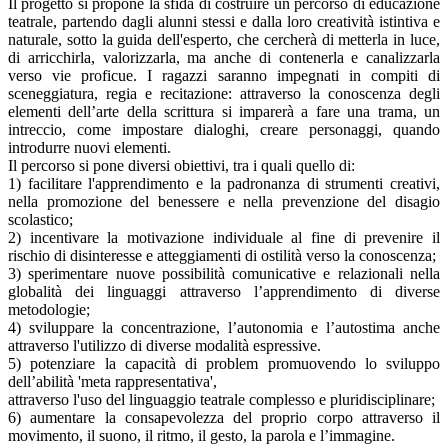
Il progetto si propone la sfida di costruire un percorso di educazione
teatrale, partendo dagli alunni stessi e dalla loro creatività istintiva e
naturale, sotto la guida dell'esperto, che cercherà di metterla in luce,
di arricchirla, valorizzarla, ma anche di contenerla e canalizzarla
verso vie proficue. I ragazzi saranno impegnati in compiti di
sceneggiatura, regia e recitazione: attraverso la conoscenza degli
elementi dell’arte della scrittura si imparerà a fare una trama, un
intreccio, come impostare dialoghi, creare personaggi, quando
introdurre nuovi elementi.
Il percorso si pone diversi obiettivi, tra i quali quello di:
1) facilitare l'apprendimento e la padronanza di strumenti creativi,
nella promozione del benessere e nella prevenzione del disagio
scolastico;
2) incentivare la motivazione individuale al fine di prevenire il
rischio di disinteresse e atteggiamenti di ostilità verso la conoscenza;
3) sperimentare nuove possibilità comunicative e relazionali nella
globalità dei linguaggi attraverso l’apprendimento di diverse
metodologie;
4) sviluppare la concentrazione, l’autonomia e l’autostima anche
attraverso l'utilizzo di diverse modalità espressive.
5) potenziare la capacità di problem promuovendo lo sviluppo
dell’abilità 'meta rappresentativa',
attraverso l'uso del linguaggio teatrale complesso e pluridisciplinare;
6) aumentare la consapevolezza del proprio corpo attraverso il
movimento, il suono, il ritmo, il gesto, la parola e l’immagine.