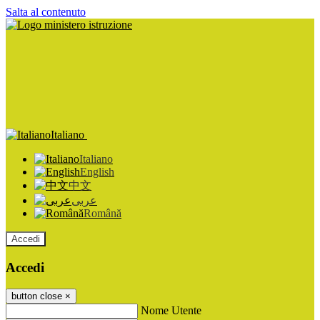
Salta al contenuto
Italiano
Italiano
English
中文
عربى
Română
Accedi
Accedi
button close
×
Nome Utente