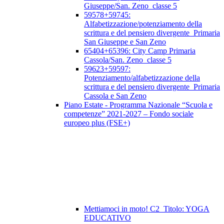
Giuseppe/San. Zeno_classe 5
59578+59745:
Alfabetizzazione/potenziamento della
scrittura e del pensiero divergente_Primaria
San Giuseppe e San Zeno
65404+65396: City Camp Primaria
Cassola/San. Zeno_classe 5
59623+59597:
Potenziamento/alfabetizzazione della
scrittura e del pensiero divergente_Primaria
Cassola e San Zeno
Piano Estate - Programma Nazionale “Scuola e
competenze” 2021-2027 – Fondo sociale
europeo plus (FSE+)
Mettiamoci in moto! C2_Titolo: YOGA
EDUCATIVO