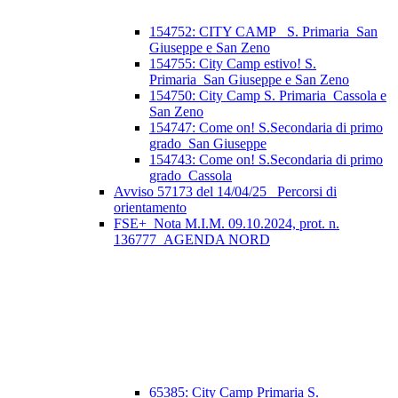
154752: CITY CAMP_ S. Primaria_San
Giuseppe e San Zeno
154755: City Camp estivo! S.
Primaria_San Giuseppe e San Zeno
154750: City Camp S. Primaria_Cassola e
San Zeno
154747: Come on! S.Secondaria di primo
grado_San Giuseppe
154743: Come on! S.Secondaria di primo
grado_Cassola
Avviso 57173 del 14/04/25_ Percorsi di
orientamento
FSE+_Nota M.I.M. 09.10.2024, prot. n.
136777_AGENDA NORD
65385: City Camp Primaria S.