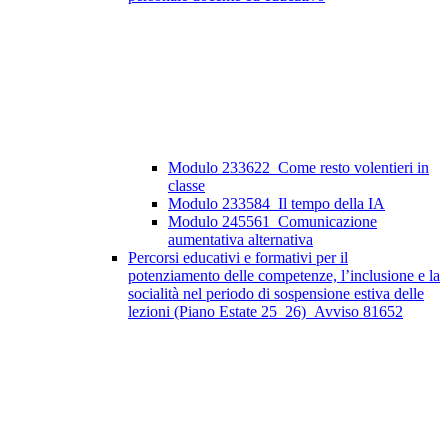
Modulo 233622_Come resto volentieri in
classe
Modulo 233584_Il tempo della IA
Modulo 245561_Comunicazione
aumentativa alternativa
Percorsi educativi e formativi per il
potenziamento delle competenze, l’inclusione e la
socialità nel periodo di sospensione estiva delle
lezioni (Piano Estate 25_26)_Avviso 81652