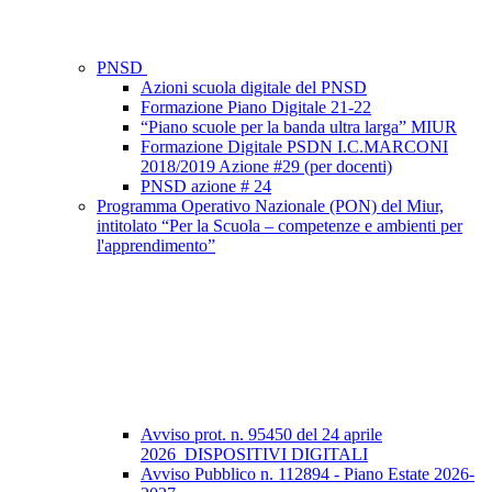
PNSD
Azioni scuola digitale del PNSD
Formazione Piano Digitale 21-22
“Piano scuole per la banda ultra larga” MIUR
Formazione Digitale PSDN I.C.MARCONI
2018/2019 Azione #29 (per docenti)
PNSD azione # 24
Programma Operativo Nazionale (PON) del Miur,
intitolato “Per la Scuola – competenze e ambienti per
l'apprendimento”
Avviso prot. n. 95450 del 24 aprile
2026_DISPOSITIVI DIGITALI
Avviso Pubblico n. 112894 - Piano Estate 2026-