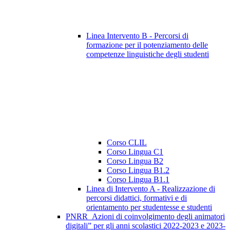
Linea Intervento B - Percorsi di
formazione per il potenziamento delle
competenze linguistiche degli studenti
Corso CLIL
Corso Lingua C1
Corso Lingua B2
Corso Lingua B1.2
Corso Lingua B1.1
Linea di Intervento A - Realizzazione di
percorsi didattici, formativi e di
orientamento per studentesse e studenti
PNRR_Azioni di coinvolgimento degli animatori
digitali” per gli anni scolastici 2022-2023 e 2023-