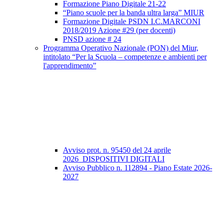
Formazione Piano Digitale 21-22
“Piano scuole per la banda ultra larga” MIUR
Formazione Digitale PSDN I.C.MARCONI
2018/2019 Azione #29 (per docenti)
PNSD azione # 24
Programma Operativo Nazionale (PON) del Miur,
intitolato “Per la Scuola – competenze e ambienti per
l'apprendimento”
Avviso prot. n. 95450 del 24 aprile
2026_DISPOSITIVI DIGITALI
Avviso Pubblico n. 112894 - Piano Estate 2026-
2027