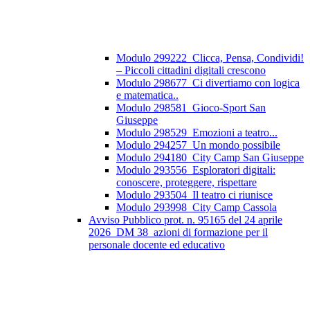
Modulo 299222_Clicca, Pensa, Condividi!
– Piccoli cittadini digitali crescono
Modulo 298677_Ci divertiamo con logica
e matematica..
Modulo 298581_Gioco-Sport San
Giuseppe
Modulo 298529_Emozioni a teatro...
Modulo 294257_Un mondo possibile
Modulo 294180_City Camp San Giuseppe
Modulo 293556_Esploratori digitali:
conoscere, proteggere, rispettare
Modulo 293504_Il teatro ci riunisce
Modulo 293998_City Camp Cassola
Avviso Pubblico prot. n. 95165 del 24 aprile
2026_DM 38_azioni di formazione per il
personale docente ed educativo