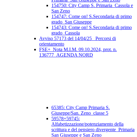
154750: City Camp S. Primaria_Cassola e
San Zeno
154747: Come on! S.Secondaria di primo
grado_San Giuseppe
154743: Come on! S.Secondaria di primo
grado_Cassola
Avviso 57173 del 14/04/25_ Percorsi di
orientamento
FSE+_Nota M.I.M. 09.10.2024, prot. n.
136777_AGENDA NORD
65385: City Camp Primaria S.
Giuseppe/San. Zeno_classe 5
59578+59745:
Alfabetizzazione/potenziamento della
scrittura e del pensiero divergente_Primaria
San Giuseppe e San Zeno