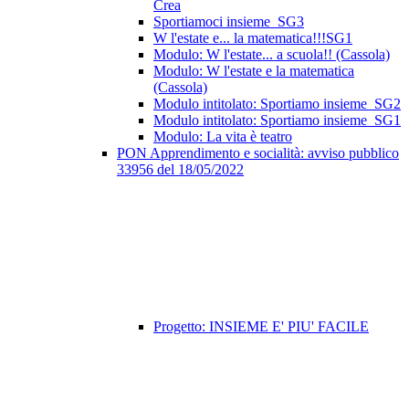
Crea
Sportiamoci insieme_SG3
W l'estate e... la matematica!!!SG1
Modulo: W l'estate... a scuola!! (Cassola)
Modulo: W l'estate e la matematica
(Cassola)
Modulo intitolato: Sportiamo insieme_SG2
Modulo intitolato: Sportiamo insieme_SG1
Modulo: La vita è teatro
PON Apprendimento e socialità: avviso pubblico
33956 del 18/05/2022
Progetto: INSIEME E' PIU' FACILE