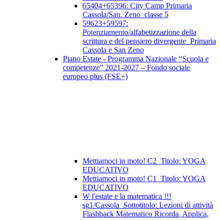
65404+65396: City Camp Primaria
Cassola/San. Zeno_classe 5
59623+59597:
Potenziamento/alfabetizzazione della
scrittura e del pensiero divergente_Primaria
Cassola e San Zeno
Piano Estate - Programma Nazionale “Scuola e
competenze” 2021-2027 – Fondo sociale
europeo plus (FSE+)
Mettiamoci in moto! C2_Titolo: YOGA
EDUCATIVO
Mettiamoci in moto! C1_Titolo: YOGA
EDUCATIVO
W l'estate e la matematica !!!
sg1/Cassola_Sottotitolo: Lezioni di attività
Flashback Matematico Ricorda, Applica,