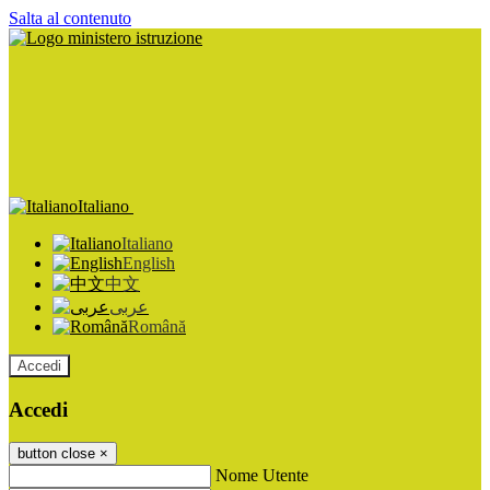
Salta al contenuto
Italiano
Italiano
English
中文
عربى
Română
Accedi
Accedi
button close
×
Nome Utente