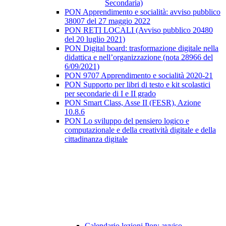
Secondaria)
PON Apprendimento e socialità: avviso pubblico
38007 del 27 maggio 2022
PON RETI LOCALI (Avviso pubblico 20480
del 20 luglio 2021)
PON Digital board: trasformazione digitale nella
didattica e nell’organizzazione (nota 28966 del
6/09/2021)
PON 9707 Apprendimento e socialità 2020-21
PON Supporto per libri di testo e kit scolastici
per secondarie di I e II grado
PON Smart Class, Asse II (FESR), Azione
10.8.6
PON Lo sviluppo del pensiero logico e
computazionale e della creatività digitale e della
cittadinanza digitale
Calendario lezioni Pon: avviso