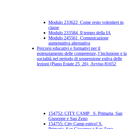
Modulo 233622_Come resto volentieri in
classe
Modulo 233584_Il tempo della IA
Modulo 245561_Comunicazione
aumentativa alternativa
Percorsi educativi e formativi per il
potenziamento delle competenze, l’inclusione e la
socialità nel periodo di sospensione estiva delle
lezioni (Piano Estate 25_26)_Avviso 81652
154752: CITY CAMP_ S. Primaria_San
Giuseppe e San Zeno
154755: City Camp estivo! S.
Primaria_San Giuseppe e San Zeno