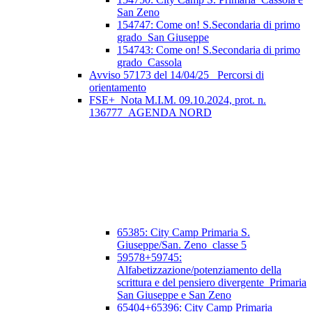
San Zeno
154747: Come on! S.Secondaria di primo
grado_San Giuseppe
154743: Come on! S.Secondaria di primo
grado_Cassola
Avviso 57173 del 14/04/25_ Percorsi di
orientamento
FSE+_Nota M.I.M. 09.10.2024, prot. n.
136777_AGENDA NORD
65385: City Camp Primaria S.
Giuseppe/San. Zeno_classe 5
59578+59745:
Alfabetizzazione/potenziamento della
scrittura e del pensiero divergente_Primaria
San Giuseppe e San Zeno
65404+65396: City Camp Primaria