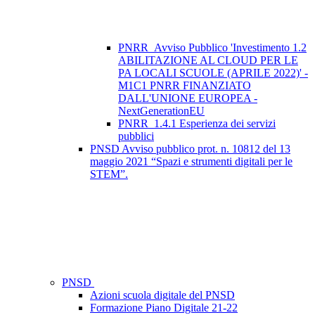
PNRR_Avviso Pubblico 'Investimento 1.2
ABILITAZIONE AL CLOUD PER LE
PA LOCALI SCUOLE (APRILE 2022)' -
M1C1 PNRR FINANZIATO
DALL'UNIONE EUROPEA -
NextGenerationEU
PNRR_1.4.1 Esperienza dei servizi
pubblici
PNSD Avviso pubblico prot. n. 10812 del 13
maggio 2021 “Spazi e strumenti digitali per le
STEM”.
PNSD
Azioni scuola digitale del PNSD
Formazione Piano Digitale 21-22