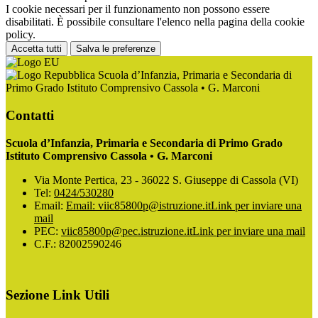
I cookie necessari per il funzionamento non possono essere
disabilitati. È possibile consultare l'elenco nella pagina della cookie
policy.
Accetta tutti
Salva le preferenze
Scuola d’Infanzia, Primaria e Secondaria di
Primo Grado Istituto Comprensivo Cassola • G. Marconi
Contatti
Scuola d’Infanzia, Primaria e Secondaria di Primo Grado
Istituto Comprensivo Cassola • G. Marconi
Via Monte Pertica, 23 - 36022 S. Giuseppe di Cassola (VI)
Tel:
0424/530280
Email:
Email: viic85800p@istruzione.it
Link per inviare una
mail
PEC:
viic85800p@pec.istruzione.it
Link per inviare una mail
C.F.: 82002590246
Sezione Link Utili