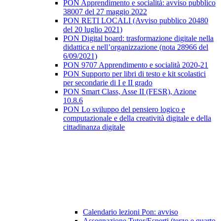
PON Apprendimento e socialità: avviso pubblico
38007 del 27 maggio 2022
PON RETI LOCALI (Avviso pubblico 20480
del 20 luglio 2021)
PON Digital board: trasformazione digitale nella
didattica e nell’organizzazione (nota 28966 del
6/09/2021)
PON 9707 Apprendimento e socialità 2020-21
PON Supporto per libri di testo e kit scolastici
per secondarie di I e II grado
PON Smart Class, Asse II (FESR), Azione
10.8.6
PON Lo sviluppo del pensiero logico e
computazionale e della creatività digitale e della
cittadinanza digitale
Calendario lezioni Pon: avviso
Assegnazione Tutor/Esperti (terzo e quarto