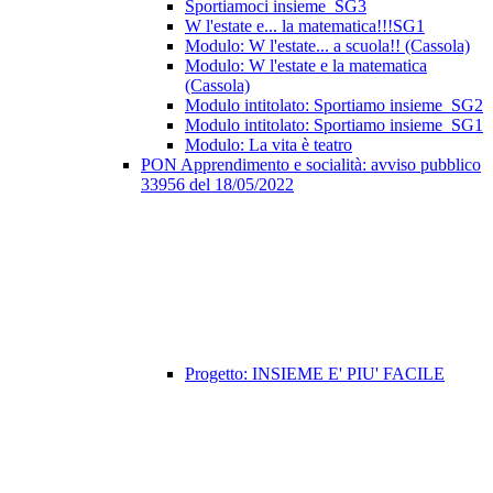
Sportiamoci insieme_SG3
W l'estate e... la matematica!!!SG1
Modulo: W l'estate... a scuola!! (Cassola)
Modulo: W l'estate e la matematica
(Cassola)
Modulo intitolato: Sportiamo insieme_SG2
Modulo intitolato: Sportiamo insieme_SG1
Modulo: La vita è teatro
PON Apprendimento e socialità: avviso pubblico
33956 del 18/05/2022
Progetto: INSIEME E' PIU' FACILE