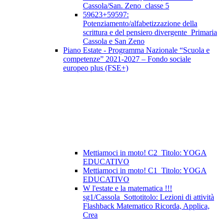
Cassola/San. Zeno_classe 5
59623+59597:
Potenziamento/alfabetizzazione della
scrittura e del pensiero divergente_Primaria
Cassola e San Zeno
Piano Estate - Programma Nazionale “Scuola e
competenze” 2021-2027 – Fondo sociale
europeo plus (FSE+)
Mettiamoci in moto! C2_Titolo: YOGA
EDUCATIVO
Mettiamoci in moto! C1_Titolo: YOGA
EDUCATIVO
W l'estate e la matematica !!!
sg1/Cassola_Sottotitolo: Lezioni di attività
Flashback Matematico Ricorda, Applica,
Crea