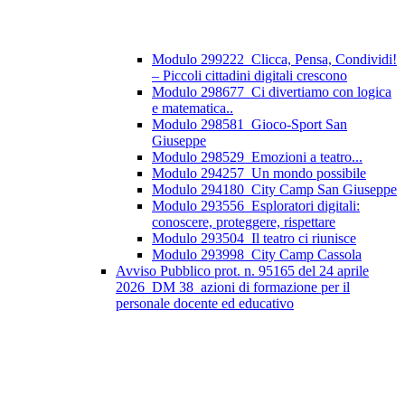
Modulo 299222_Clicca, Pensa, Condividi!
– Piccoli cittadini digitali crescono
Modulo 298677_Ci divertiamo con logica
e matematica..
Modulo 298581_Gioco-Sport San
Giuseppe
Modulo 298529_Emozioni a teatro...
Modulo 294257_Un mondo possibile
Modulo 294180_City Camp San Giuseppe
Modulo 293556_Esploratori digitali:
conoscere, proteggere, rispettare
Modulo 293504_Il teatro ci riunisce
Modulo 293998_City Camp Cassola
Avviso Pubblico prot. n. 95165 del 24 aprile
2026_DM 38_azioni di formazione per il
personale docente ed educativo