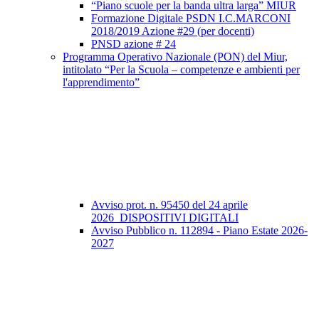
“Piano scuole per la banda ultra larga” MIUR
Formazione Digitale PSDN I.C.MARCONI
2018/2019 Azione #29 (per docenti)
PNSD azione # 24
Programma Operativo Nazionale (PON) del Miur,
intitolato “Per la Scuola – competenze e ambienti per
l'apprendimento”
Avviso prot. n. 95450 del 24 aprile
2026_DISPOSITIVI DIGITALI
Avviso Pubblico n. 112894 - Piano Estate 2026-
2027