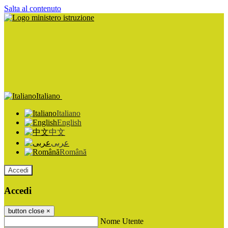
Salta al contenuto
Italiano
Italiano
English
中文
عربى
Română
Accedi
Accedi
button close
×
Nome Utente