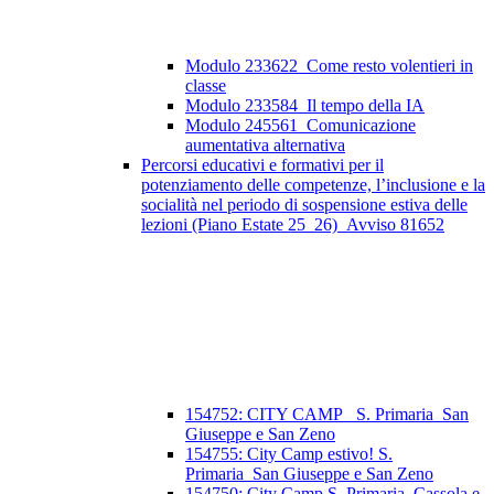
Modulo 233622_Come resto volentieri in
classe
Modulo 233584_Il tempo della IA
Modulo 245561_Comunicazione
aumentativa alternativa
Percorsi educativi e formativi per il
potenziamento delle competenze, l’inclusione e la
socialità nel periodo di sospensione estiva delle
lezioni (Piano Estate 25_26)_Avviso 81652
154752: CITY CAMP_ S. Primaria_San
Giuseppe e San Zeno
154755: City Camp estivo! S.
Primaria_San Giuseppe e San Zeno
154750: City Camp S. Primaria_Cassola e