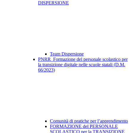
DISPERSIONE
Team Dispersione
PNRR_Formazione del personale scolastico per
la transizione digitale nelle scuole statali (D.M.
66/2023)
Comunità di pratiche per l’apprendimento
FORMAZIONE del PERSONALE
SCOLASTICO per la TRANSIZIONE