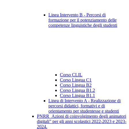
Linea Intervento B - Percorsi di
formazione per il potenziamento delle
competenze linguistiche degli studenti
Corso CLIL
Corso Lingua C1
Corso Lingua B2
Corso Lingua B1.2
Corso Lingua B1.1
Linea di Intervento A - Realizzazione di
percorsi didattici, formativi e di
orientamento per studentesse e studenti
PNRR_Azioni di coinvolgimento degli animatori
digitali” per gli anni scolastici 2022-2023 e 2023-
2024.