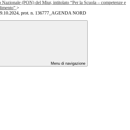
Nazionale (PON) del Miur, intitolato “Per la Scuola – competenze e
ndimento”
>
09.10.2024, prot. n. 136777_AGENDA NORD
Menu di navigazione