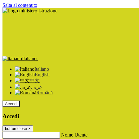
Salta al contenuto
Italiano
Italiano
English
中文
عربى
Română
Accedi
Accedi
button close
×
Nome Utente