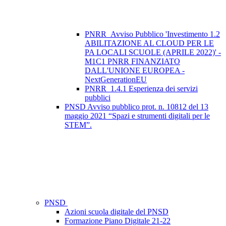
PNRR_Avviso Pubblico 'Investimento 1.2
ABILITAZIONE AL CLOUD PER LE
PA LOCALI SCUOLE (APRILE 2022)' -
M1C1 PNRR FINANZIATO
DALL'UNIONE EUROPEA -
NextGenerationEU
PNRR_1.4.1 Esperienza dei servizi
pubblici
PNSD Avviso pubblico prot. n. 10812 del 13
maggio 2021 “Spazi e strumenti digitali per le
STEM”.
PNSD
Azioni scuola digitale del PNSD
Formazione Piano Digitale 21-22