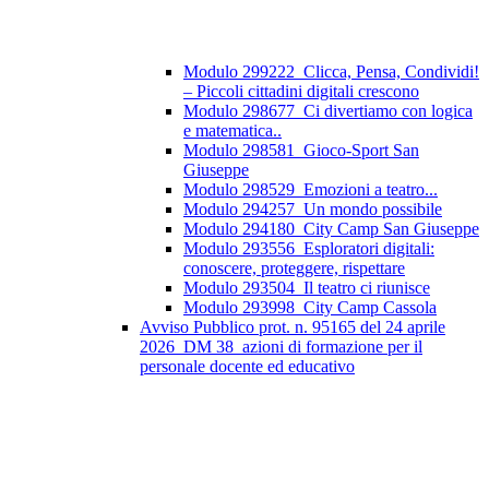
Modulo 299222_Clicca, Pensa, Condividi!
– Piccoli cittadini digitali crescono
Modulo 298677_Ci divertiamo con logica
e matematica..
Modulo 298581_Gioco-Sport San
Giuseppe
Modulo 298529_Emozioni a teatro...
Modulo 294257_Un mondo possibile
Modulo 294180_City Camp San Giuseppe
Modulo 293556_Esploratori digitali:
conoscere, proteggere, rispettare
Modulo 293504_Il teatro ci riunisce
Modulo 293998_City Camp Cassola
Avviso Pubblico prot. n. 95165 del 24 aprile
2026_DM 38_azioni di formazione per il
personale docente ed educativo