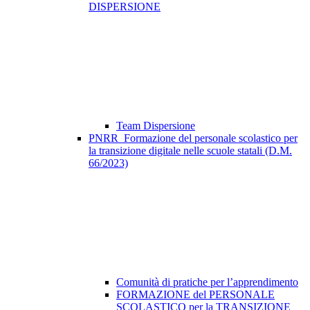
DISPERSIONE
Team Dispersione
PNRR_Formazione del personale scolastico per
la transizione digitale nelle scuole statali (D.M.
66/2023)
Comunità di pratiche per l’apprendimento
FORMAZIONE del PERSONALE
SCOLASTICO per la TRANSIZIONE