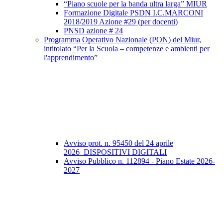
“Piano scuole per la banda ultra larga” MIUR
Formazione Digitale PSDN I.C.MARCONI
2018/2019 Azione #29 (per docenti)
PNSD azione # 24
Programma Operativo Nazionale (PON) del Miur,
intitolato “Per la Scuola – competenze e ambienti per
l'apprendimento”
Avviso prot. n. 95450 del 24 aprile
2026_DISPOSITIVI DIGITALI
Avviso Pubblico n. 112894 - Piano Estate 2026-
2027