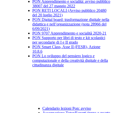
PON Apprendimento e socialità: avviso pubblico
38007 del 27 maggio 2022
PON RETI LOCALI (Avviso pubblico 20480
del 20 luglio 2021)
PON Digital board: trasformazione digitale nella
didattica e nell’organizzazione (nota 28966 del
6/09/2021)
PON 9707 Apprendimento e socialità 2020-21
PON Supporto per libri di testo e kit scolastici
per secondarie di I e II grado
PON Smart Class, Asse II (FESR), Azione
10.8.6
PON Lo sviluppo del pensiero logico e
computazionale e della creatività digitale e della
cittadinanza digitale
Calendario lezioni Pon: avviso
Assegnazione Tutor/Esperti (terzo e quarto