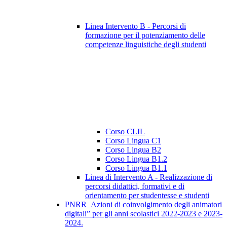
Linea Intervento B - Percorsi di
formazione per il potenziamento delle
competenze linguistiche degli studenti
Corso CLIL
Corso Lingua C1
Corso Lingua B2
Corso Lingua B1.2
Corso Lingua B1.1
Linea di Intervento A - Realizzazione di
percorsi didattici, formativi e di
orientamento per studentesse e studenti
PNRR_Azioni di coinvolgimento degli animatori
digitali” per gli anni scolastici 2022-2023 e 2023-
2024.