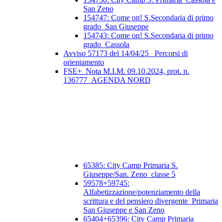
San Zeno
154747: Come on! S.Secondaria di primo
grado_San Giuseppe
154743: Come on! S.Secondaria di primo
grado_Cassola
Avviso 57173 del 14/04/25_ Percorsi di
orientamento
FSE+_Nota M.I.M. 09.10.2024, prot. n.
136777_AGENDA NORD
65385: City Camp Primaria S.
Giuseppe/San. Zeno_classe 5
59578+59745:
Alfabetizzazione/potenziamento della
scrittura e del pensiero divergente_Primaria
San Giuseppe e San Zeno
65404+65396: City Camp Primaria