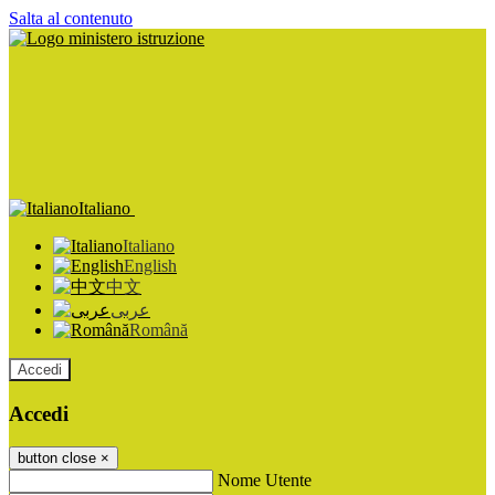
Salta al contenuto
Italiano
Italiano
English
中文
عربى
Română
Accedi
Accedi
button close
×
Nome Utente