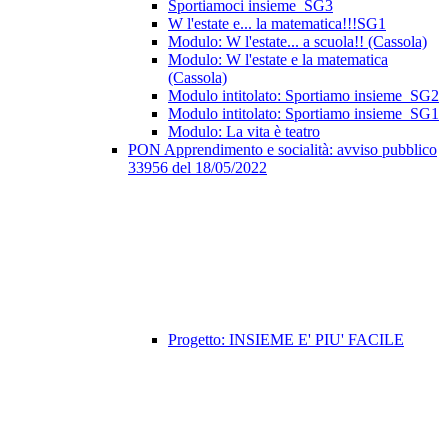
Sportiamoci insieme_SG3
W l'estate e... la matematica!!!SG1
Modulo: W l'estate... a scuola!! (Cassola)
Modulo: W l'estate e la matematica
(Cassola)
Modulo intitolato: Sportiamo insieme_SG2
Modulo intitolato: Sportiamo insieme_SG1
Modulo: La vita è teatro
PON Apprendimento e socialità: avviso pubblico
33956 del 18/05/2022
Progetto: INSIEME E' PIU' FACILE