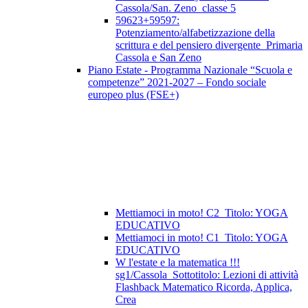
Cassola/San. Zeno_classe 5
59623+59597:
Potenziamento/alfabetizzazione della
scrittura e del pensiero divergente_Primaria
Cassola e San Zeno
Piano Estate - Programma Nazionale “Scuola e
competenze” 2021-2027 – Fondo sociale
europeo plus (FSE+)
Mettiamoci in moto! C2_Titolo: YOGA
EDUCATIVO
Mettiamoci in moto! C1_Titolo: YOGA
EDUCATIVO
W l'estate e la matematica !!!
sg1/Cassola_Sottotitolo: Lezioni di attività
Flashback Matematico Ricorda, Applica,
Crea