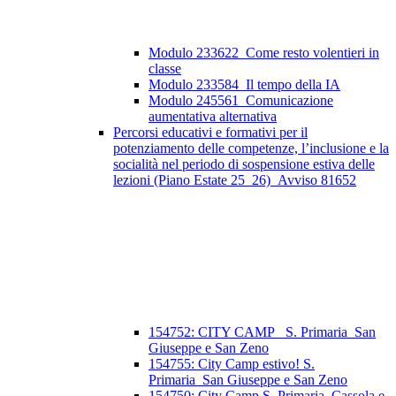
Modulo 233622_Come resto volentieri in
classe
Modulo 233584_Il tempo della IA
Modulo 245561_Comunicazione
aumentativa alternativa
Percorsi educativi e formativi per il
potenziamento delle competenze, l’inclusione e la
socialità nel periodo di sospensione estiva delle
lezioni (Piano Estate 25_26)_Avviso 81652
154752: CITY CAMP_ S. Primaria_San
Giuseppe e San Zeno
154755: City Camp estivo! S.
Primaria_San Giuseppe e San Zeno
154750: City Camp S. Primaria_Cassola e