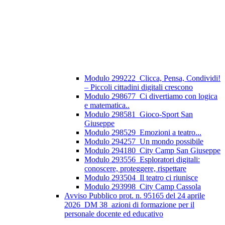
Modulo 299222_Clicca, Pensa, Condividi!
– Piccoli cittadini digitali crescono
Modulo 298677_Ci divertiamo con logica
e matematica..
Modulo 298581_Gioco-Sport San
Giuseppe
Modulo 298529_Emozioni a teatro...
Modulo 294257_Un mondo possibile
Modulo 294180_City Camp San Giuseppe
Modulo 293556_Esploratori digitali:
conoscere, proteggere, rispettare
Modulo 293504_Il teatro ci riunisce
Modulo 293998_City Camp Cassola
Avviso Pubblico prot. n. 95165 del 24 aprile
2026_DM 38_azioni di formazione per il
personale docente ed educativo