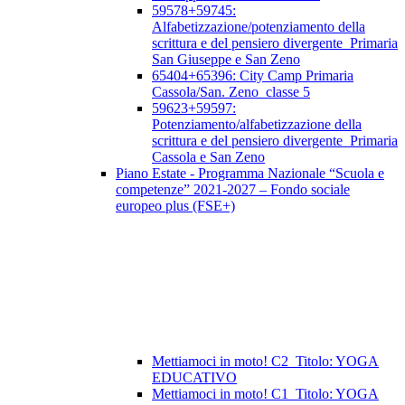
59578+59745:
Alfabetizzazione/potenziamento della
scrittura e del pensiero divergente_Primaria
San Giuseppe e San Zeno
65404+65396: City Camp Primaria
Cassola/San. Zeno_classe 5
59623+59597:
Potenziamento/alfabetizzazione della
scrittura e del pensiero divergente_Primaria
Cassola e San Zeno
Piano Estate - Programma Nazionale “Scuola e
competenze” 2021-2027 – Fondo sociale
europeo plus (FSE+)
Mettiamoci in moto! C2_Titolo: YOGA
EDUCATIVO
Mettiamoci in moto! C1_Titolo: YOGA