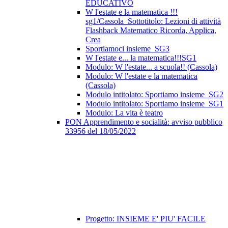
EDUCATIVO
W l'estate e la matematica !!!
sg1/Cassola_Sottotitolo: Lezioni di attività
Flashback Matematico Ricorda, Applica,
Crea
Sportiamoci insieme_SG3
W l'estate e... la matematica!!!SG1
Modulo: W l'estate... a scuola!! (Cassola)
Modulo: W l'estate e la matematica
(Cassola)
Modulo intitolato: Sportiamo insieme_SG2
Modulo intitolato: Sportiamo insieme_SG1
Modulo: La vita è teatro
PON Apprendimento e socialità: avviso pubblico
33956 del 18/05/2022
Progetto: INSIEME E' PIU' FACILE