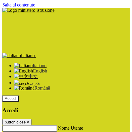
Salta al contenuto
Italiano
Italiano
English
中文
عربى
Română
Accedi
Accedi
button close
×
Nome Utente