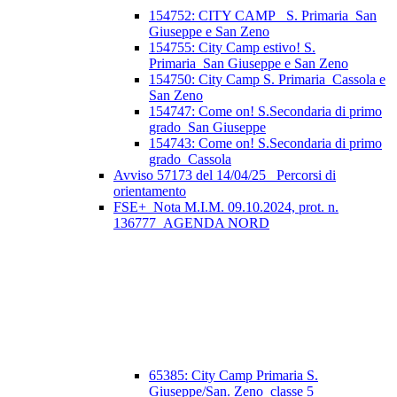
154752: CITY CAMP_ S. Primaria_San
Giuseppe e San Zeno
154755: City Camp estivo! S.
Primaria_San Giuseppe e San Zeno
154750: City Camp S. Primaria_Cassola e
San Zeno
154747: Come on! S.Secondaria di primo
grado_San Giuseppe
154743: Come on! S.Secondaria di primo
grado_Cassola
Avviso 57173 del 14/04/25_ Percorsi di
orientamento
FSE+_Nota M.I.M. 09.10.2024, prot. n.
136777_AGENDA NORD
65385: City Camp Primaria S.
Giuseppe/San. Zeno_classe 5