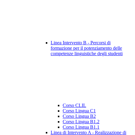
Linea Intervento B - Percorsi di
formazione per il potenziamento delle
competenze linguistiche degli studenti
Corso CLIL
Corso Lingua C1
Corso Lingua B2
Corso Lingua B1.2
Corso Lingua B1.1
Linea di Intervento A - Realizzazione di