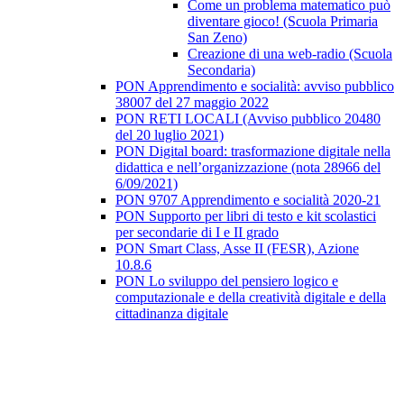
Come un problema matematico può
diventare gioco! (Scuola Primaria
San Zeno)
Creazione di una web-radio (Scuola
Secondaria)
PON Apprendimento e socialità: avviso pubblico
38007 del 27 maggio 2022
PON RETI LOCALI (Avviso pubblico 20480
del 20 luglio 2021)
PON Digital board: trasformazione digitale nella
didattica e nell’organizzazione (nota 28966 del
6/09/2021)
PON 9707 Apprendimento e socialità 2020-21
PON Supporto per libri di testo e kit scolastici
per secondarie di I e II grado
PON Smart Class, Asse II (FESR), Azione
10.8.6
PON Lo sviluppo del pensiero logico e
computazionale e della creatività digitale e della
cittadinanza digitale