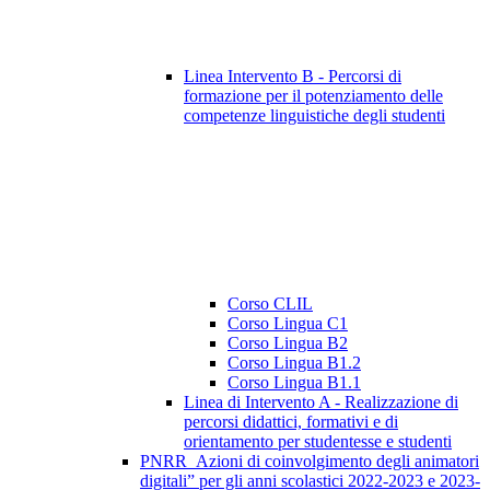
Linea Intervento B - Percorsi di
formazione per il potenziamento delle
competenze linguistiche degli studenti
Corso CLIL
Corso Lingua C1
Corso Lingua B2
Corso Lingua B1.2
Corso Lingua B1.1
Linea di Intervento A - Realizzazione di
percorsi didattici, formativi e di
orientamento per studentesse e studenti
PNRR_Azioni di coinvolgimento degli animatori
digitali” per gli anni scolastici 2022-2023 e 2023-