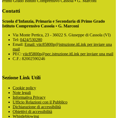
Primo Grado Istituto Comprensivo Cassola • G. Marconi
Contatti
Scuola d’Infanzia, Primaria e Secondaria di Primo Grado
Istituto Comprensivo Cassola • G. Marconi
Via Monte Pertica, 23 - 36022 S. Giuseppe di Cassola (VI)
Tel:
0424/530280
Email:
Email: viic85800p@istruzione.it
Link per inviare una
mail
PEC:
viic85800p@pec.istruzione.it
Link per inviare una mail
C.F.: 82002590246
Sezione Link Utili
Cookie policy
Note legali
Informativa Privacy
Ufficio Relazioni con il Pubblico
Dichiarazione di accessibilità
Obiettivi di accessibilità
Whistleblowing