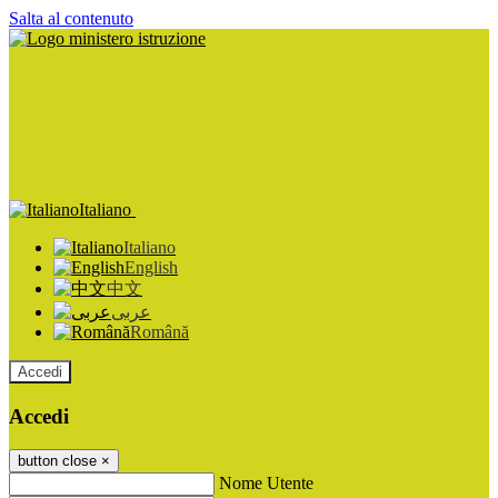
Salta al contenuto
Italiano
Italiano
English
中文
عربى
Română
Accedi
Accedi
button close
×
Nome Utente