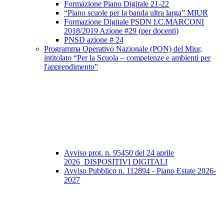
Formazione Piano Digitale 21-22
“Piano scuole per la banda ultra larga” MIUR
Formazione Digitale PSDN I.C.MARCONI
2018/2019 Azione #29 (per docenti)
PNSD azione # 24
Programma Operativo Nazionale (PON) del Miur,
intitolato “Per la Scuola – competenze e ambienti per
l'apprendimento”
Avviso prot. n. 95450 del 24 aprile
2026_DISPOSITIVI DIGITALI
Avviso Pubblico n. 112894 - Piano Estate 2026-
2027