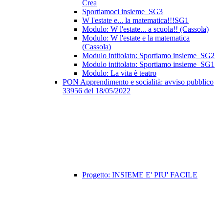
Crea
Sportiamoci insieme_SG3
W l'estate e... la matematica!!!SG1
Modulo: W l'estate... a scuola!! (Cassola)
Modulo: W l'estate e la matematica
(Cassola)
Modulo intitolato: Sportiamo insieme_SG2
Modulo intitolato: Sportiamo insieme_SG1
Modulo: La vita è teatro
PON Apprendimento e socialità: avviso pubblico
33956 del 18/05/2022
Progetto: INSIEME E' PIU' FACILE