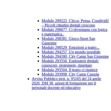
Modulo 299222_Clicca, Pensa, Condividi!
– Piccoli cittadini digitali crescono
Modulo 298677_Ci divertiamo con logica
e matematica..
Modulo 298581_Gioco-Sport San
Giuseppe
Modulo 298529_Emozioni a teatro...
Modulo 294257_Un mondo possibile
Modulo 294180_City Camp San Giuseppe
Modulo 293556_Esploratori digitali:
conoscere, proteggere, rispettare
Modulo 293504_Il teatro ci riunisce
Modulo 293998_City Camp Cassola
Avviso Pubblico prot. n. 95165 del 24 aprile
2026_DM 38_azioni di formazione per il
personale docente ed educativo