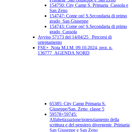
154750: City Camp S. Primaria_Cassola e
San Zeno
154747: Come on! S.Secondaria di primo
grado_San Giuseppe
154743: Come on! S.Secondaria di primo
grado_Cassola
Avviso 57173 del 14/04/25_ Percorsi di
orientamento
FSE+_Nota M.I.M. 09.10.2024, prot. n.
136777_AGENDA NORD
65385: City Camp Primaria S.
Giuseppe/San. Zeno_classe 5
59578+59745:
Alfabetizzazione/potenziamento della
scrittura e del pensiero divergente_Primaria
San Giuseppe e San Zeno