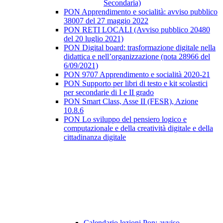
Secondaria)
PON Apprendimento e socialità: avviso pubblico
38007 del 27 maggio 2022
PON RETI LOCALI (Avviso pubblico 20480
del 20 luglio 2021)
PON Digital board: trasformazione digitale nella
didattica e nell’organizzazione (nota 28966 del
6/09/2021)
PON 9707 Apprendimento e socialità 2020-21
PON Supporto per libri di testo e kit scolastici
per secondarie di I e II grado
PON Smart Class, Asse II (FESR), Azione
10.8.6
PON Lo sviluppo del pensiero logico e
computazionale e della creatività digitale e della
cittadinanza digitale
Calendario lezioni Pon: avviso