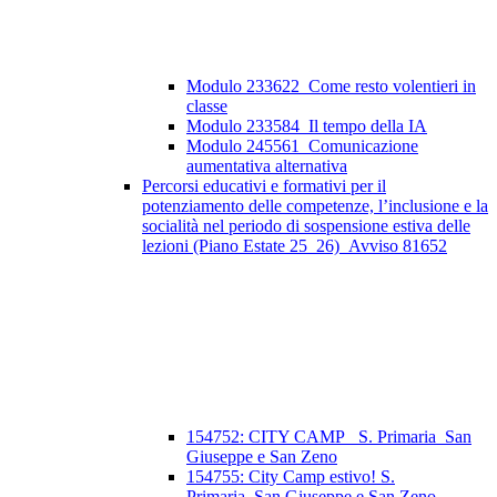
Modulo 233622_Come resto volentieri in
classe
Modulo 233584_Il tempo della IA
Modulo 245561_Comunicazione
aumentativa alternativa
Percorsi educativi e formativi per il
potenziamento delle competenze, l’inclusione e la
socialità nel periodo di sospensione estiva delle
lezioni (Piano Estate 25_26)_Avviso 81652
154752: CITY CAMP_ S. Primaria_San
Giuseppe e San Zeno
154755: City Camp estivo! S.
Primaria_San Giuseppe e San Zeno