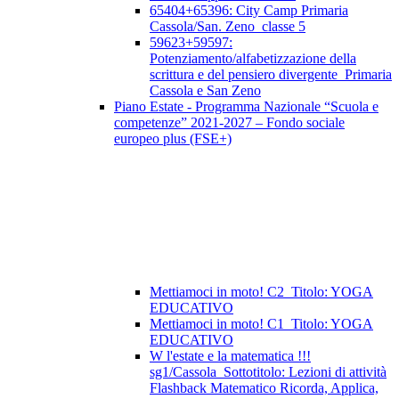
65404+65396: City Camp Primaria
Cassola/San. Zeno_classe 5
59623+59597:
Potenziamento/alfabetizzazione della
scrittura e del pensiero divergente_Primaria
Cassola e San Zeno
Piano Estate - Programma Nazionale “Scuola e
competenze” 2021-2027 – Fondo sociale
europeo plus (FSE+)
Mettiamoci in moto! C2_Titolo: YOGA
EDUCATIVO
Mettiamoci in moto! C1_Titolo: YOGA
EDUCATIVO
W l'estate e la matematica !!!
sg1/Cassola_Sottotitolo: Lezioni di attività
Flashback Matematico Ricorda, Applica,