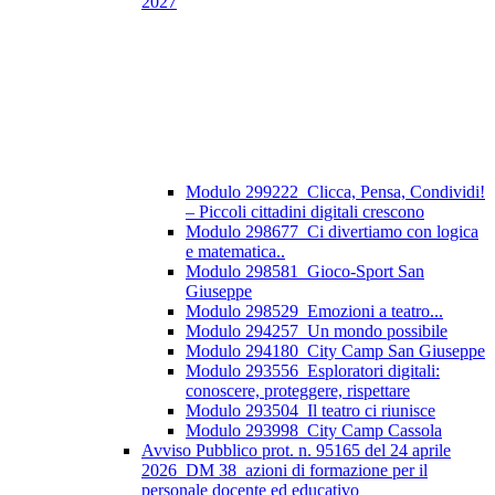
2027
Modulo 299222_Clicca, Pensa, Condividi!
– Piccoli cittadini digitali crescono
Modulo 298677_Ci divertiamo con logica
e matematica..
Modulo 298581_Gioco-Sport San
Giuseppe
Modulo 298529_Emozioni a teatro...
Modulo 294257_Un mondo possibile
Modulo 294180_City Camp San Giuseppe
Modulo 293556_Esploratori digitali:
conoscere, proteggere, rispettare
Modulo 293504_Il teatro ci riunisce
Modulo 293998_City Camp Cassola
Avviso Pubblico prot. n. 95165 del 24 aprile
2026_DM 38_azioni di formazione per il
personale docente ed educativo