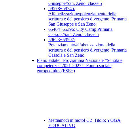
Giuseppe/San. Zeno_classe 5
59578+59745:
Alfabetizzazione/potenziamento della
scrittura e del pensiero divergente_Primaria
San Giuseppe e San Zeno
65404+65396: City Camp Primaria
Cassola/San. Zeno_classe 5
59623+59597:
Potenziamento/alfabetizzazione della
scrittura e del pensiero divergente_Primaria
Cassola e San Zeno
Piano Estate - Programma Nazionale “Scuola e
competenze” 2021-2027 – Fondo sociale
europeo plus (FSE+)
Mettiamoci in moto! C2_Titolo: YOGA
EDUCATIVO