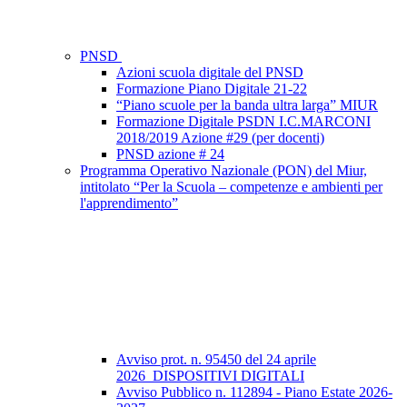
PNSD
Azioni scuola digitale del PNSD
Formazione Piano Digitale 21-22
“Piano scuole per la banda ultra larga” MIUR
Formazione Digitale PSDN I.C.MARCONI
2018/2019 Azione #29 (per docenti)
PNSD azione # 24
Programma Operativo Nazionale (PON) del Miur,
intitolato “Per la Scuola – competenze e ambienti per
l'apprendimento”
Avviso prot. n. 95450 del 24 aprile
2026_DISPOSITIVI DIGITALI
Avviso Pubblico n. 112894 - Piano Estate 2026-