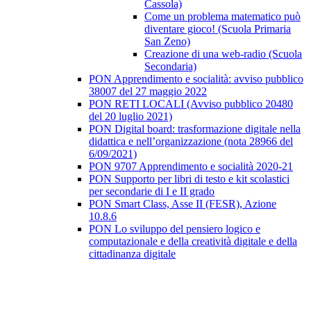
Cassola)
Come un problema matematico può
diventare gioco! (Scuola Primaria
San Zeno)
Creazione di una web-radio (Scuola
Secondaria)
PON Apprendimento e socialità: avviso pubblico
38007 del 27 maggio 2022
PON RETI LOCALI (Avviso pubblico 20480
del 20 luglio 2021)
PON Digital board: trasformazione digitale nella
didattica e nell’organizzazione (nota 28966 del
6/09/2021)
PON 9707 Apprendimento e socialità 2020-21
PON Supporto per libri di testo e kit scolastici
per secondarie di I e II grado
PON Smart Class, Asse II (FESR), Azione
10.8.6
PON Lo sviluppo del pensiero logico e
computazionale e della creatività digitale e della
cittadinanza digitale