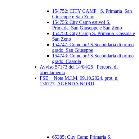
154752: CITY CAMP_ S. Primaria_San
Giuseppe e San Zeno
154755: City Camp estivo! S.
Primaria_San Giuseppe e San Zeno
154750: City Camp S. Primaria_Cassola e
San Zeno
154747: Come on! S.Secondaria di primo
grado_San Giuseppe
154743: Come on! S.Secondaria di primo
grado_Cassola
Avviso 57173 del 14/04/25_ Percorsi di
orientamento
FSE+_Nota M.I.M. 09.10.2024, prot. n.
136777_AGENDA NORD
65385: City Camp Primaria S.