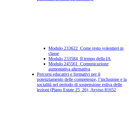
Modulo 233622_Come resto volentieri in
classe
Modulo 233584_Il tempo della IA
Modulo 245561_Comunicazione
aumentativa alternativa
Percorsi educativi e formativi per il
potenziamento delle competenze, l’inclusione e la
socialità nel periodo di sospensione estiva delle
lezioni (Piano Estate 25_26)_Avviso 81652