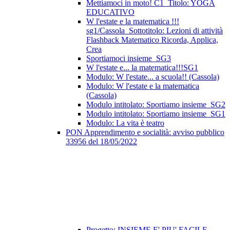
Mettiamoci in moto! C1_Titolo: YOGA
EDUCATIVO
W l'estate e la matematica !!!
sg1/Cassola_Sottotitolo: Lezioni di attività
Flashback Matematico Ricorda, Applica,
Crea
Sportiamoci insieme_SG3
W l'estate e... la matematica!!!SG1
Modulo: W l'estate... a scuola!! (Cassola)
Modulo: W l'estate e la matematica
(Cassola)
Modulo intitolato: Sportiamo insieme_SG2
Modulo intitolato: Sportiamo insieme_SG1
Modulo: La vita è teatro
PON Apprendimento e socialità: avviso pubblico
33956 del 18/05/2022
Progetto: INSIEME E' PIU' FACILE