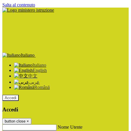
Salta al contenuto
Italiano
Italiano
English
中文
عربى
Română
Accedi
Accedi
button close
×
Nome Utente