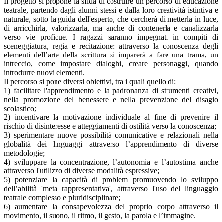
Il progetto si propone la sfida di costruire un percorso di educazione
teatrale, partendo dagli alunni stessi e dalla loro creatività istintiva e
naturale, sotto la guida dell'esperto, che cercherà di metterla in luce,
di arricchirla, valorizzarla, ma anche di contenerla e canalizzarla
verso vie proficue. I ragazzi saranno impegnati in compiti di
sceneggiatura, regia e recitazione: attraverso la conoscenza degli
elementi dell’arte della scrittura si imparerà a fare una trama, un
intreccio, come impostare dialoghi, creare personaggi, quando
introdurre nuovi elementi.
Il percorso si pone diversi obiettivi, tra i quali quello di:
1) facilitare l'apprendimento e la padronanza di strumenti creativi,
nella promozione del benessere e nella prevenzione del disagio
scolastico;
2) incentivare la motivazione individuale al fine di prevenire il
rischio di disinteresse e atteggiamenti di ostilità verso la conoscenza;
3) sperimentare nuove possibilità comunicative e relazionali nella
globalità dei linguaggi attraverso l’apprendimento di diverse
metodologie;
4) sviluppare la concentrazione, l’autonomia e l’autostima anche
attraverso l'utilizzo di diverse modalità espressive;
5) potenziare la capacità di problem promuovendo lo sviluppo
dell’abilità 'meta rappresentativa', attraverso l'uso del linguaggio
teatrale complesso e pluridisciplinare;
6) aumentare la consapevolezza del proprio corpo attraverso il
movimento, il suono, il ritmo, il gesto, la parola e l’immagine.