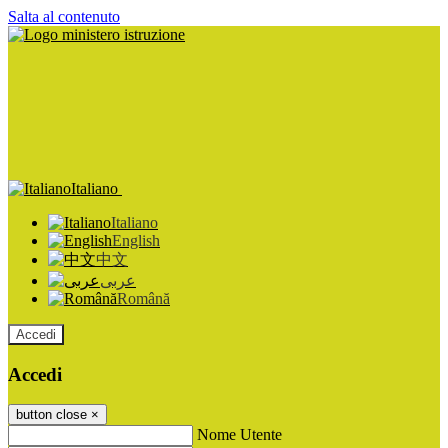
Salta al contenuto
Italiano
Italiano
English
中文
عربى
Română
Accedi
Accedi
button close
×
Nome Utente