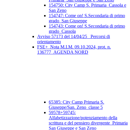
154750: City Camp S. Primaria_Cassola e
San Zeno
154747: Come on! S.Secondaria di primo
grado_San Giuseppe
154743: Come on! S.Secondaria di primo
grado_Cassola
Avviso 57173 del 14/04/25_ Percorsi di
orientamento
FSE+_Nota M.I.M. 09.10.2024, prot. n.
136777_AGENDA NORD
65385: City Camp Primaria S.
Giuseppe/San. Zeno_classe 5
59578+59745:
Alfabetizzazione/potenziamento della
scrittura e del pensiero divergente_Primaria
San Giuseppe e San Zeno