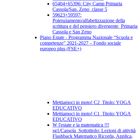
65404+65396: City Camp Primaria
Cassola/San. Zeno_classe 5
59623+59597:
Potenziamento/alfabetizzazione della
scrittura e del pensiero divergente_Primaria
Cassola e San Zeno
Piano Estate - Programma Nazionale “Scuola e
competenze” 2021-2027 – Fondo sociale
europeo plus (FSE+)
Mettiamoci in moto! C2_Titolo: YOGA
EDUCATIVO
Mettiamoci in moto! C1_Titolo: YOGA
EDUCATIVO
W l'estate e la matematica !!!
sg1/Cassola_Sottotitolo: Lezioni di attività
Flashback Matematico Ricorda, Applica,