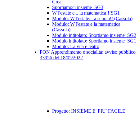
Crea
Sportiamoci insieme_SG3
W l'estate e... la matematica!!!SG1
Modulo: W l'estate... a scuola!! (Cassola)
Modulo: W l'estate e la matematica
(Cassola)
Modulo intitolato: Sportiamo insieme_SG2
Modulo intitolato: Sportiamo insieme_SG1
Modulo: La vita è teatro
PON Apprendimento e socialità: avviso pubblico
33956 del 18/05/2022
Progetto: INSIEME E' PIU' FACILE