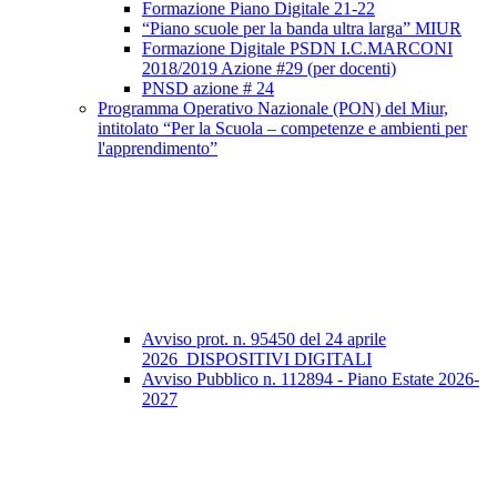
Formazione Piano Digitale 21-22
“Piano scuole per la banda ultra larga” MIUR
Formazione Digitale PSDN I.C.MARCONI
2018/2019 Azione #29 (per docenti)
PNSD azione # 24
Programma Operativo Nazionale (PON) del Miur,
intitolato “Per la Scuola – competenze e ambienti per
l'apprendimento”
Avviso prot. n. 95450 del 24 aprile
2026_DISPOSITIVI DIGITALI
Avviso Pubblico n. 112894 - Piano Estate 2026-
2027