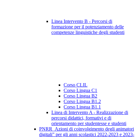
Linea Intervento B - Percorsi di
formazione per il potenziamento delle
competenze linguistiche degli studenti
Corso CLIL
Corso Lingua C1
Corso Lingua B2
Corso Lingua B1.2
Corso Lingua B1.1
Linea di Intervento A - Realizzazione di
percorsi didattici, formativi e di
orientamento per studentesse e studenti
PNRR_Azioni di coinvolgimento degli animatori
digitali” per gli anni scolastici 2022-2023 e 2023-