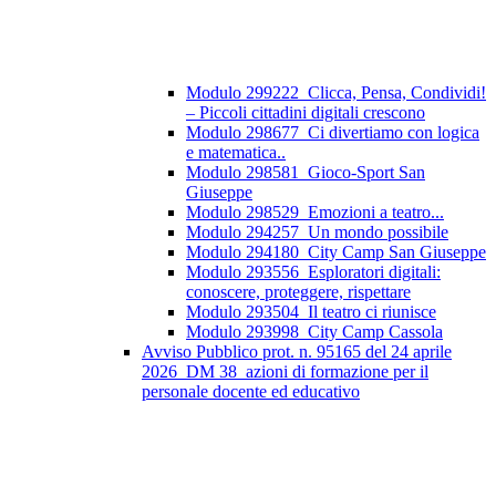
Modulo 299222_Clicca, Pensa, Condividi!
– Piccoli cittadini digitali crescono
Modulo 298677_Ci divertiamo con logica
e matematica..
Modulo 298581_Gioco-Sport San
Giuseppe
Modulo 298529_Emozioni a teatro...
Modulo 294257_Un mondo possibile
Modulo 294180_City Camp San Giuseppe
Modulo 293556_Esploratori digitali:
conoscere, proteggere, rispettare
Modulo 293504_Il teatro ci riunisce
Modulo 293998_City Camp Cassola
Avviso Pubblico prot. n. 95165 del 24 aprile
2026_DM 38_azioni di formazione per il
personale docente ed educativo