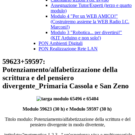
Assegnazione Tutor/Esperti (terzo e quarto
modulo)
Modulo 4 "Per un WEB AMICO!"
(Costruiremo assieme la WEB Radio I.C.
Marconi!)
Modulo 3 "Robotica... per divertirsi!"
(KIT Arduino e non solo!)
PON Ambienti Digitali
PON Realizzazione Rete LAN
59623+59597:
Potenziamento/alfabetizzazione della
scrittura e del pensiero
divergente_Primaria Cassola e San Zeno
Modulo 59623 (30 h) e Modulo 59597 (30 h)
Titolo modulo: Potenziamento/alfabetizzazione
della scrittura e del
pensiero divergente in modo divertente,
intitolato:
"matematica 1,2,3..."
un'esperienza viva e multisensoriale