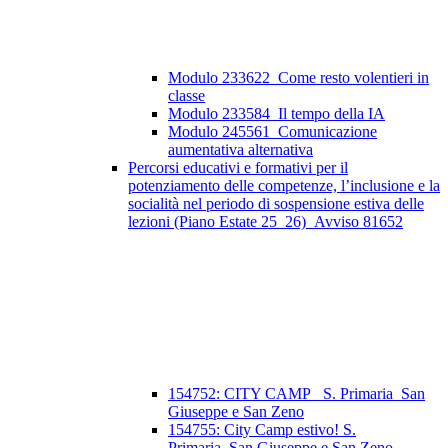
Modulo 233622_Come resto volentieri in
classe
Modulo 233584_Il tempo della IA
Modulo 245561_Comunicazione
aumentativa alternativa
Percorsi educativi e formativi per il
potenziamento delle competenze, l’inclusione e la
socialità nel periodo di sospensione estiva delle
lezioni (Piano Estate 25_26)_Avviso 81652
154752: CITY CAMP_ S. Primaria_San
Giuseppe e San Zeno
154755: City Camp estivo! S.
Primaria_San Giuseppe e San Zeno