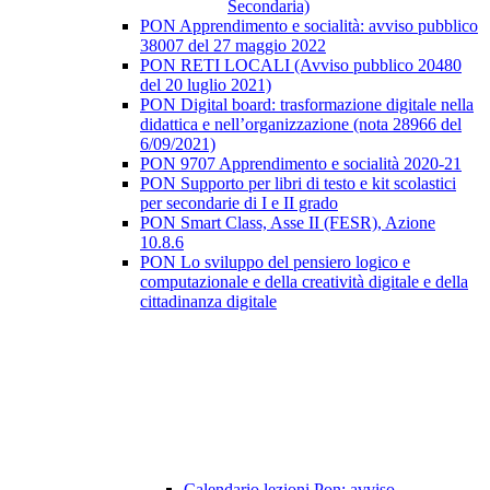
Secondaria)
PON Apprendimento e socialità: avviso pubblico
38007 del 27 maggio 2022
PON RETI LOCALI (Avviso pubblico 20480
del 20 luglio 2021)
PON Digital board: trasformazione digitale nella
didattica e nell’organizzazione (nota 28966 del
6/09/2021)
PON 9707 Apprendimento e socialità 2020-21
PON Supporto per libri di testo e kit scolastici
per secondarie di I e II grado
PON Smart Class, Asse II (FESR), Azione
10.8.6
PON Lo sviluppo del pensiero logico e
computazionale e della creatività digitale e della
cittadinanza digitale
Calendario lezioni Pon: avviso