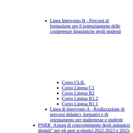
Linea Intervento B - Percorsi di
formazione per il potenziamento delle
competenze linguistiche degli studenti
Corso CLIL
Corso Lingua C1
Corso Lingua B2
Corso Lingua B1.2
Corso Lingua B1.1
Linea di Intervento A - Realizzazione di
percorsi didattici, formativi e di
orientamento per studentesse e studenti
PNRR_Azioni di coinvolgimento degli animatori
digitali” per gli anni scolastici 2022-2023 e 2023-