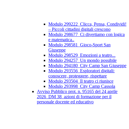
Modulo 299222_Clicca, Pensa, Condividi!
– Piccoli cittadini digitali crescono
Modulo 298677_Ci divertiamo con logica
e matematica..
Modulo 298581_Gioco-Sport San
Giuseppe
Modulo 298529_Emozioni a teatro...
Modulo 294257_Un mondo possibile
Modulo 294180_City Camp San Giuseppe
Modulo 293556_Esploratori digitali:
conoscere, proteggere, rispettare
Modulo 293504_Il teatro ci riunisce
Modulo 293998_City Camp Cassola
Avviso Pubblico prot. n. 95165 del 24 aprile
2026_DM 38_azioni di formazione per il
personale docente ed educativo