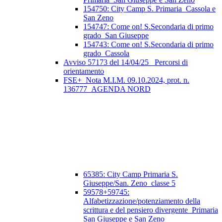
154750: City Camp S. Primaria_Cassola e
San Zeno
154747: Come on! S.Secondaria di primo
grado_San Giuseppe
154743: Come on! S.Secondaria di primo
grado_Cassola
Avviso 57173 del 14/04/25_ Percorsi di
orientamento
FSE+_Nota M.I.M. 09.10.2024, prot. n.
136777_AGENDA NORD
65385: City Camp Primaria S.
Giuseppe/San. Zeno_classe 5
59578+59745:
Alfabetizzazione/potenziamento della
scrittura e del pensiero divergente_Primaria
San Giuseppe e San Zeno