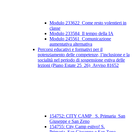
Modulo 233622_Come resto volentieri in
classe
Modulo 233584_Il tempo della IA
Modulo 245561_Comunicazione
aumentativa alternativa
Percorsi educativi e formativi per il
potenziamento delle competenze, l’inclusione e la
socialità nel periodo di sospensione estiva delle
lezioni (Piano Estate 25_26)_Avviso 81652
154752: CITY CAMP_ S. Primaria_San
Giuseppe e San Zeno
154755: City Camp estivo! S.
Primaria_San Giuseppe e San Zeno