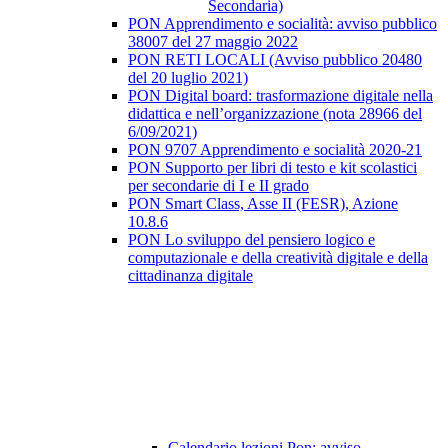
Secondaria)
PON Apprendimento e socialità: avviso pubblico
38007 del 27 maggio 2022
PON RETI LOCALI (Avviso pubblico 20480
del 20 luglio 2021)
PON Digital board: trasformazione digitale nella
didattica e nell’organizzazione (nota 28966 del
6/09/2021)
PON 9707 Apprendimento e socialità 2020-21
PON Supporto per libri di testo e kit scolastici
per secondarie di I e II grado
PON Smart Class, Asse II (FESR), Azione
10.8.6
PON Lo sviluppo del pensiero logico e
computazionale e della creatività digitale e della
cittadinanza digitale
Calendario lezioni Pon: avviso