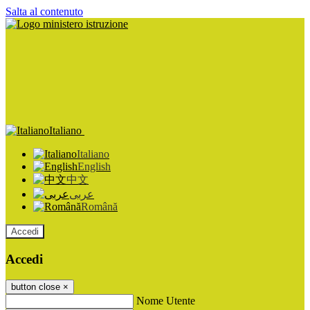
Salta al contenuto
Italiano
Italiano
English
中文
عربى
Română
Accedi
Accedi
button close
×
Nome Utente