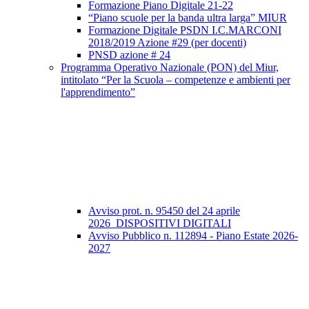
Formazione Piano Digitale 21-22
“Piano scuole per la banda ultra larga” MIUR
Formazione Digitale PSDN I.C.MARCONI
2018/2019 Azione #29 (per docenti)
PNSD azione # 24
Programma Operativo Nazionale (PON) del Miur,
intitolato “Per la Scuola – competenze e ambienti per
l'apprendimento”
Avviso prot. n. 95450 del 24 aprile
2026_DISPOSITIVI DIGITALI
Avviso Pubblico n. 112894 - Piano Estate 2026-
2027