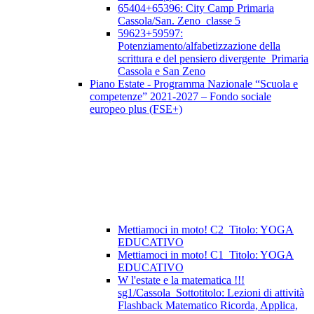
65404+65396: City Camp Primaria
Cassola/San. Zeno_classe 5
59623+59597:
Potenziamento/alfabetizzazione della
scrittura e del pensiero divergente_Primaria
Cassola e San Zeno
Piano Estate - Programma Nazionale “Scuola e
competenze” 2021-2027 – Fondo sociale
europeo plus (FSE+)
Mettiamoci in moto! C2_Titolo: YOGA
EDUCATIVO
Mettiamoci in moto! C1_Titolo: YOGA
EDUCATIVO
W l'estate e la matematica !!!
sg1/Cassola_Sottotitolo: Lezioni di attività
Flashback Matematico Ricorda, Applica,