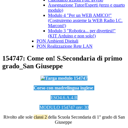
Assegnazione Tutor/Esperti (terzo e quarto
modulo)
Modulo 4 "Per un WEB AMICO!"
(Costruiremo assieme la WEB Radio I.C.
Marconi!)
Modulo 3 "Robotica... per divertirsi!"
(KIT Arduino e non solo!)
PON Ambienti Digitali
PON Realizzazione Rete LAN
154747: Come on! S.Secondaria di primo
grado_San Giuseppe
Corso con madrelingua inglese
ESO4.6.A.4.B
MODULO 154747
ore: 30
Rivolto alle sole
classi 2
della Scuola Secondaria di 1° grado di San
Giuseppe