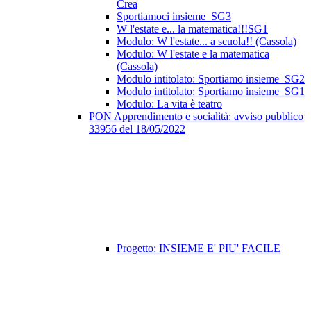
Crea
Sportiamoci insieme_SG3
W l'estate e... la matematica!!!SG1
Modulo: W l'estate... a scuola!! (Cassola)
Modulo: W l'estate e la matematica
(Cassola)
Modulo intitolato: Sportiamo insieme_SG2
Modulo intitolato: Sportiamo insieme_SG1
Modulo: La vita è teatro
PON Apprendimento e socialità: avviso pubblico
33956 del 18/05/2022
Progetto: INSIEME E' PIU' FACILE