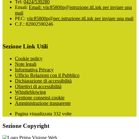
Tel:
0424/530280
Email:
Email: viic85800p@istruzione.it
Link per inviare una
mail
PEC:
viic85800p@pec.istruzione.it
Link per inviare una mail
C.F.: 82002590246
Sezione Link Utili
Cookie policy
Note legali
Informativa Privacy
Ufficio Relazioni con il Pubblico
Dichiarazione di accessibilità
Obiettivi di accessibilità
Whistleblowing
Gestione consensi cookie
Amministrazione trasparente
Pagina visualizzata
332
volte
Sezione Copyright