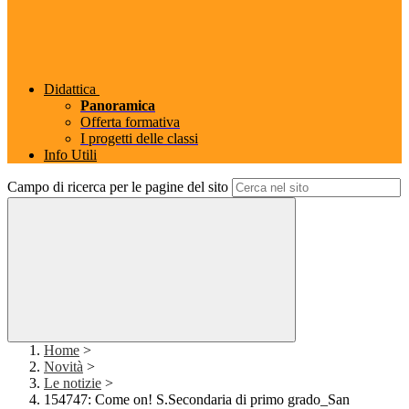
Didattica
Panoramica
Offerta formativa
I progetti delle classi
Info Utili
Campo di ricerca per le pagine del sito
Home
>
Novità
>
Le notizie
>
154747: Come on! S.Secondaria di primo grado_San