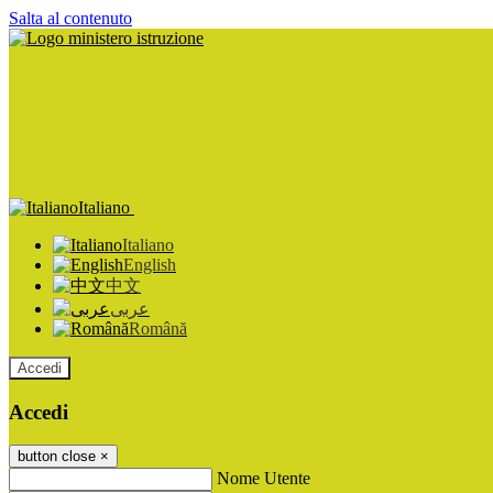
Salta al contenuto
Italiano
Italiano
English
中文
عربى
Română
Accedi
Accedi
button close
×
Nome Utente