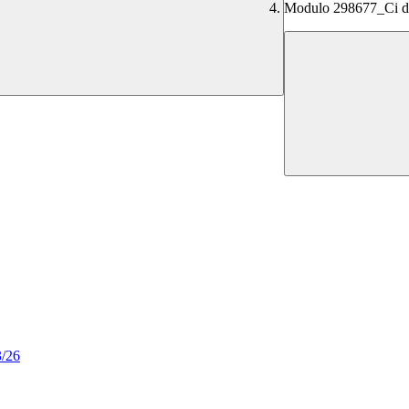
Modulo 298677_Ci div
3/26