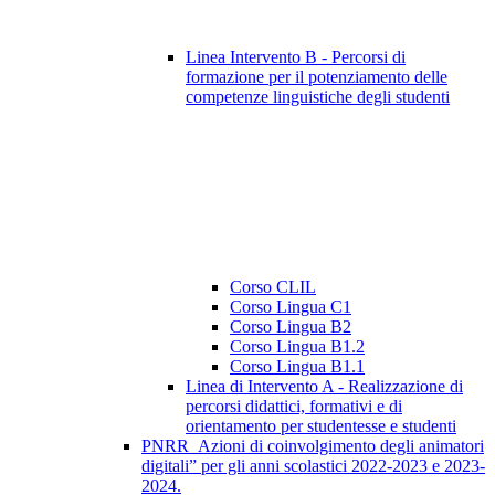
Linea Intervento B - Percorsi di
formazione per il potenziamento delle
competenze linguistiche degli studenti
Corso CLIL
Corso Lingua C1
Corso Lingua B2
Corso Lingua B1.2
Corso Lingua B1.1
Linea di Intervento A - Realizzazione di
percorsi didattici, formativi e di
orientamento per studentesse e studenti
PNRR_Azioni di coinvolgimento degli animatori
digitali” per gli anni scolastici 2022-2023 e 2023-
2024.