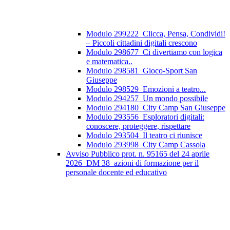
Modulo 299222_Clicca, Pensa, Condividi!
– Piccoli cittadini digitali crescono
Modulo 298677_Ci divertiamo con logica
e matematica..
Modulo 298581_Gioco-Sport San
Giuseppe
Modulo 298529_Emozioni a teatro...
Modulo 294257_Un mondo possibile
Modulo 294180_City Camp San Giuseppe
Modulo 293556_Esploratori digitali:
conoscere, proteggere, rispettare
Modulo 293504_Il teatro ci riunisce
Modulo 293998_City Camp Cassola
Avviso Pubblico prot. n. 95165 del 24 aprile
2026_DM 38_azioni di formazione per il
personale docente ed educativo