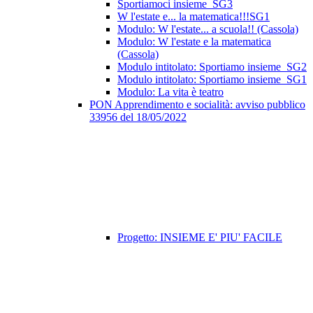
Sportiamoci insieme_SG3
W l'estate e... la matematica!!!SG1
Modulo: W l'estate... a scuola!! (Cassola)
Modulo: W l'estate e la matematica
(Cassola)
Modulo intitolato: Sportiamo insieme_SG2
Modulo intitolato: Sportiamo insieme_SG1
Modulo: La vita è teatro
PON Apprendimento e socialità: avviso pubblico
33956 del 18/05/2022
Progetto: INSIEME E' PIU' FACILE