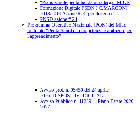
“Piano scuole per la banda ultra larga” MIUR
Formazione Digitale PSDN I.C.MARCONI
2018/2019 Azione #29 (per docenti)
PNSD azione # 24
Programma Operativo Nazionale (PON) del Miur,
intitolato “Per la Scuola – competenze e ambienti per
l'apprendimento”
Avviso prot. n. 95450 del 24 aprile
2026_DISPOSITIVI DIGITALI
Avviso Pubblico n. 112894 - Piano Estate 2026-
2027