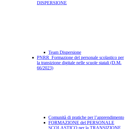
DISPERSIONE
Team Dispersione
PNRR_Formazione del personale scolastico per
la transizione digitale nelle scuole statali (D.M.
66/2023)
Comunità di pratiche per l’apprendimento
FORMAZIONE del PERSONALE
SCOLASTICO per la TRANSIZIONE