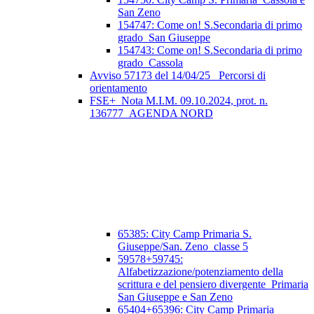
San Zeno
154747: Come on! S.Secondaria di primo
grado_San Giuseppe
154743: Come on! S.Secondaria di primo
grado_Cassola
Avviso 57173 del 14/04/25_ Percorsi di
orientamento
FSE+_Nota M.I.M. 09.10.2024, prot. n.
136777_AGENDA NORD
65385: City Camp Primaria S.
Giuseppe/San. Zeno_classe 5
59578+59745:
Alfabetizzazione/potenziamento della
scrittura e del pensiero divergente_Primaria
San Giuseppe e San Zeno
65404+65396: City Camp Primaria