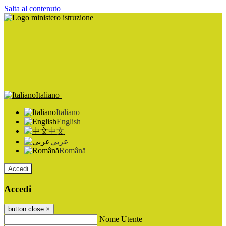
Salta al contenuto
Italiano
Italiano
English
中文
عربى
Română
Accedi
Accedi
button close
×
Nome Utente