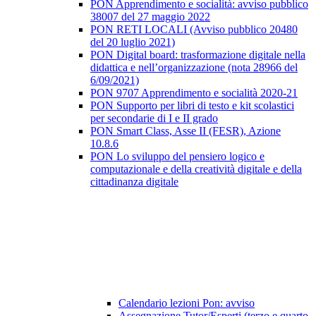
PON Apprendimento e socialità: avviso pubblico
38007 del 27 maggio 2022
PON RETI LOCALI (Avviso pubblico 20480
del 20 luglio 2021)
PON Digital board: trasformazione digitale nella
didattica e nell’organizzazione (nota 28966 del
6/09/2021)
PON 9707 Apprendimento e socialità 2020-21
PON Supporto per libri di testo e kit scolastici
per secondarie di I e II grado
PON Smart Class, Asse II (FESR), Azione
10.8.6
PON Lo sviluppo del pensiero logico e
computazionale e della creatività digitale e della
cittadinanza digitale
Calendario lezioni Pon: avviso
Assegnazione Tutor/Esperti (terzo e quarto