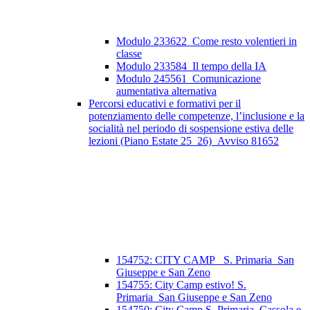
Modulo 233622_Come resto volentieri in
classe
Modulo 233584_Il tempo della IA
Modulo 245561_Comunicazione
aumentativa alternativa
Percorsi educativi e formativi per il
potenziamento delle competenze, l’inclusione e la
socialità nel periodo di sospensione estiva delle
lezioni (Piano Estate 25_26)_Avviso 81652
154752: CITY CAMP_ S. Primaria_San
Giuseppe e San Zeno
154755: City Camp estivo! S.
Primaria_San Giuseppe e San Zeno
154750: City Camp S. Primaria_Cassola e