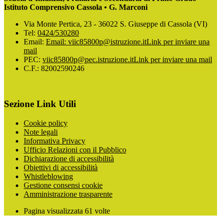
Istituto Comprensivo Cassola • G. Marconi
Via Monte Pertica, 23 - 36022 S. Giuseppe di Cassola (VI)
Tel:
0424/530280
Email:
Email: viic85800p@istruzione.it
Link per inviare una
mail
PEC:
viic85800p@pec.istruzione.it
Link per inviare una mail
C.F.: 82002590246
Sezione Link Utili
Cookie policy
Note legali
Informativa Privacy
Ufficio Relazioni con il Pubblico
Dichiarazione di accessibilità
Obiettivi di accessibilità
Whistleblowing
Gestione consensi cookie
Amministrazione trasparente
Pagina visualizzata
61
volte