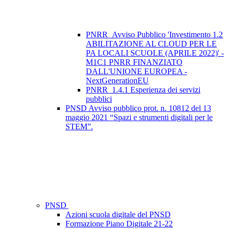
PNRR_Avviso Pubblico 'Investimento 1.2
ABILITAZIONE AL CLOUD PER LE
PA LOCALI SCUOLE (APRILE 2022)' -
M1C1 PNRR FINANZIATO
DALL'UNIONE EUROPEA -
NextGenerationEU
PNRR_1.4.1 Esperienza dei servizi
pubblici
PNSD Avviso pubblico prot. n. 10812 del 13
maggio 2021 “Spazi e strumenti digitali per le
STEM”.
PNSD
Azioni scuola digitale del PNSD
Formazione Piano Digitale 21-22