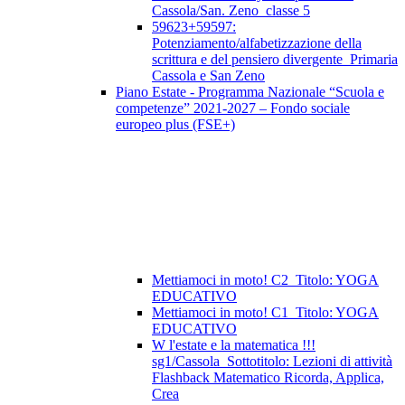
Cassola/San. Zeno_classe 5
59623+59597:
Potenziamento/alfabetizzazione della
scrittura e del pensiero divergente_Primaria
Cassola e San Zeno
Piano Estate - Programma Nazionale “Scuola e
competenze” 2021-2027 – Fondo sociale
europeo plus (FSE+)
Mettiamoci in moto! C2_Titolo: YOGA
EDUCATIVO
Mettiamoci in moto! C1_Titolo: YOGA
EDUCATIVO
W l'estate e la matematica !!!
sg1/Cassola_Sottotitolo: Lezioni di attività
Flashback Matematico Ricorda, Applica,
Crea